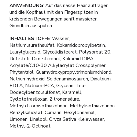
ANWENDUNG
: Auf das nasse Haar auftragen
und die Kopfhaut mit den Fingerspitzen in
kreisenden Bewegungen sanft massieren.
Gründlich ausspülen.
INHALTSSTOFFE
: Wasser,
Natriumlaurethsulfat, Kokamidopropylbetain,
Laurylglucosid, Glycolidistearat, Polysorbat 20,
Duftstoff, Dimethiconol, Kokamid DIPA,
Acrylate/C10-30 Alkylacrylat Crosspolymer,
Phytantriol, Guarhydroxypropyltrimoniumchlorid,
Natriumhydroxid, Seidenaminosäuren, Dinatrium-
EDTA, Natrium-PCA, Glycerin, Tea-
Dodecylbenzolsulfonat, Karamell,
Cyclotetrasiloxan, Zitronensäure,
Methylchloroisothiazolinon, Methylisothiazolinon,
Benzylsalicylat, Cumarin, Hexylcinnamal,
Limonen, Linalool, Oryza Sativa Kleiewasser,
Methyl-2-Octinoat.