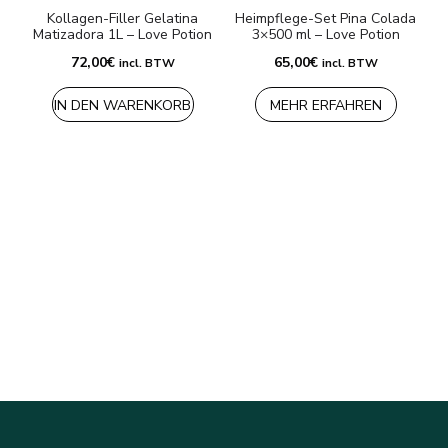
Kollagen-Filler Gelatina
Heimpflege-Set Pina Colada
Matizadora 1L – Love Potion
3×500 ml – Love Potion
72,00
€
65,00
€
incl. BTW
incl. BTW
IN DEN WARENKORB
MEHR ERFAHREN