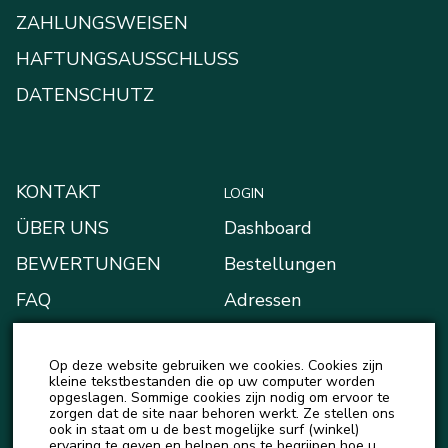
ZAHLUNGSWEISEN
HAFTUNGSAUSSCHLUSS
DATENSCHUTZ
KONTAKT
LOGIN
ÜBER UNS
Dashboard
BEWERTUNGEN
Bestellungen
FAQ
Adressen
BLOG
Zahlungsarten
Op deze website gebruiken we cookies. Cookies zijn
NEUIGKEITEN
Mein Portemonnaie
kleine tekstbestanden die op uw computer worden
opgeslagen. Sommige cookies zijn nodig om ervoor te
Kontodetails
zorgen dat de site naar behoren werkt. Ze stellen ons
ook in staat om u de best mogelijke surf (winkel)
Ausloggen
ervaring te geven en helpen ons te begrijpen hoe u