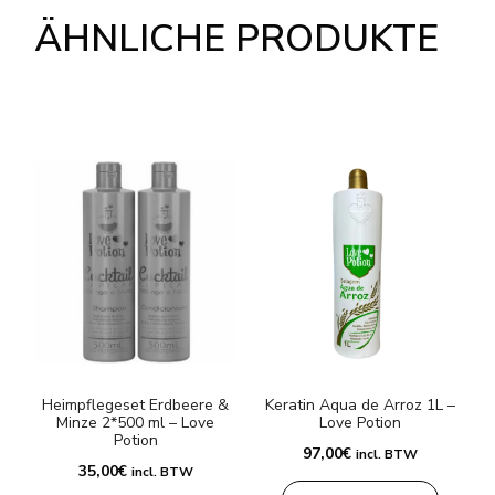
ÄHNLICHE PRODUKTE
Heimpflegeset Erdbeere &
Keratin Aqua de Arroz 1L –
S
Minze 2*500 ml – Love
Love Potion
Potion
97,00
€
incl. BTW
35,00
€
incl. BTW