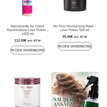
Versandarten & Zahlungsarten
FAQ
Nanoplastik für Haare
No Frizz Moisturizing Mask –
Kontakt
Marshmallow Love Potion –
Love Potion 500 ml
1000 ml
35,00
€
incl. BTW
112,00
€
incl. BTW
IN DEN WARENKORB
IN DEN WARENKORB