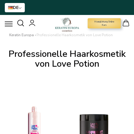
DE
Haarglättung Online
HAARGLÄTTUNGSMITTEL
Kurs
Keratin Europa
›
Professionelle Haarkosmetik von Love Potion
BTX-HAARBEHANDLUNG
Professionelle Haarkosmetik
HAARBEHANDLUNG
von Love Potion
HAARPFLEGE FÜR ZUHAUSE
NANO GOLD
HAAR-ACCESSOIRE
MARKEN