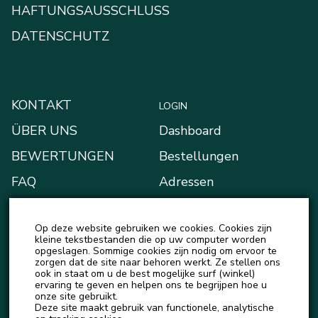
HAFTUNGSAUSSCHLUSS
DATENSCHUTZ
KONTAKT
LOGIN
ÜBER UNS
Dashboard
BEWERTUNGEN
Bestellungen
FAQ
Adressen
BLOG
Zahlungsarten
Op deze website gebruiken we cookies. Cookies zijn
NEUIGKEITEN
Mein Portemonnaie
kleine tekstbestanden die op uw computer worden
opgeslagen. Sommige cookies zijn nodig om ervoor te
Kontodetails
zorgen dat de site naar behoren werkt. Ze stellen ons
ook in staat om u de best mogelijke surf (winkel)
Ausloggen
ervaring te geven en helpen ons te begrijpen hoe u
onze site gebruikt.
Deze site maakt gebruik van functionele, analytische