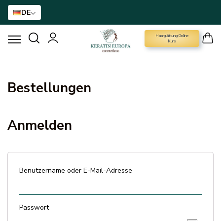
DE
Haarglättung Online
HAARGLÄTTUNGSMITTEL
Kurs
BTX-HAARBEHANDLUNG
Bestellungen
HAARBEHANDLUNG
Anmelden
HAARPFLEGE FÜR ZUHAUSE
NANO GOLD
Benutzername oder E-Mail-Adresse
HAAR-ACCESSOIRE
Passwort
MARKEN