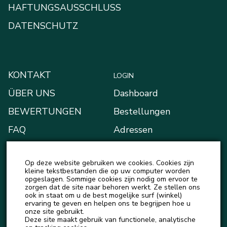
HAFTUNGSAUSSCHLUSS
DATENSCHUTZ
KONTAKT
LOGIN
ÜBER UNS
Dashboard
BEWERTUNGEN
Bestellungen
FAQ
Adressen
BLOG
Zahlungsarten
Op deze website gebruiken we cookies. Cookies zijn
NEUIGKEITEN
Mein Portemonnaie
kleine tekstbestanden die op uw computer worden
opgeslagen. Sommige cookies zijn nodig om ervoor te
Kontodetails
zorgen dat de site naar behoren werkt. Ze stellen ons
ook in staat om u de best mogelijke surf (winkel)
Ausloggen
ervaring te geven en helpen ons te begrijpen hoe u
onze site gebruikt.
Deze site maakt gebruik van functionele, analytische