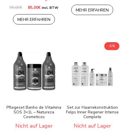
Preis
Preis
war:
ist:
Ursprünglicher
Aktueller
95,00
€
85,00
€
incl. BTW
MEHR ERFAHREN
70,00€
55,00€.
Preis
Preis
war:
ist:
MEHR ERFAHREN
95,00€
85,00€.
-8%
Pflegeset Banho de Vitamina
Set zur Haarrekonstruktion
SOS 3×1L – Natureza
Felps Inner Regener Intense
Cosmeticos
Complete
Nicht auf Lager
Nicht auf Lager