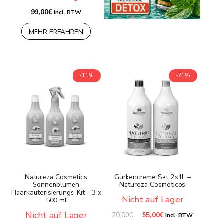
99,00
€
incl. BTW
MEHR ERFAHREN
-11%
-21%
Natureza Cosmetics
Gurkencreme Set 2×1L –
Sonnenblumen
Natureza Cosméticos
Haarkauterisierungs-Kit – 3 x
Nicht auf Lager
500 ml
Nicht auf Lager
Ursprünglicher
Aktueller
70,00
€
55,00
€
incl. BTW