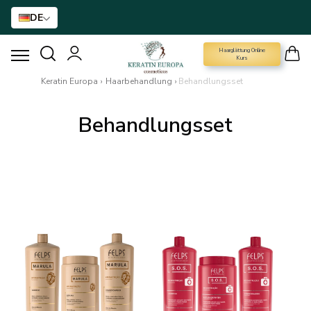
DE
Haarglättung Online
HAARGLÄTTUNGSMITTEL
Kurs
Keratin Europa
›
Haarbehandlung
›
Behandlungsset
BTX-HAARBEHANDLUNG
Behandlungsset
HAARBEHANDLUNG
HAARPFLEGE FÜR ZUHAUSE
NANO GOLD
HAAR-ACCESSOIRE
MARKEN