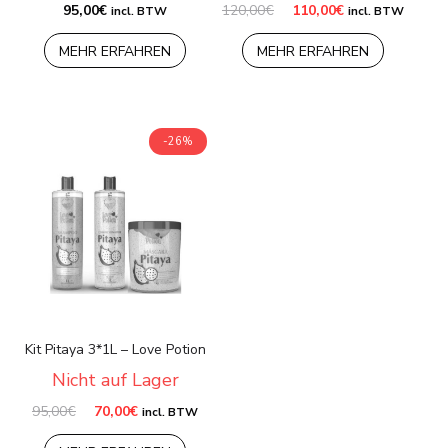
Ursprünglicher
Aktueller
95,00
€
120,00
€
110,00
€
incl. BTW
incl. BTW
Preis
Preis
war:
ist:
MEHR ERFAHREN
MEHR ERFAHREN
120,00€
110,00€.
-26%
Kit Pitaya 3*1L – Love Potion
Nicht auf Lager
Ursprünglicher
Aktueller
95,00
€
70,00
€
incl. BTW
Preis
Preis
war:
ist: