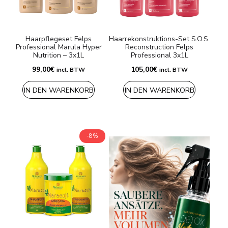
Versandarten & Zahlungsarten
Haarpflegeset Felps
Haarrekonstruktions-Set S.O.S.
FAQ
Professional Marula Hyper
Reconstruction Felps
Nutrition – 3x1L
Professional 3x1L
Kontakt
99,00
€
105,00
€
incl. BTW
incl. BTW
IN DEN WARENKORB
IN DEN WARENKORB
-8%