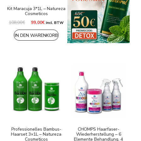
Kit Maracuja 3*1L – Natureza
Cosmeticos
Ursprünglicher
Aktueller
108,00
€
99,00
€
incl. BTW
Preis
Preis
war:
ist:
IN DEN WARENKORB
108,00€
99,00€.
Professionelles Bambus-
CHOMPS Haarfaser-
Haarset 3×1L – Natureza
Wiederherstellung – 6
Cosmeticos
Elemente Behandlung, 4