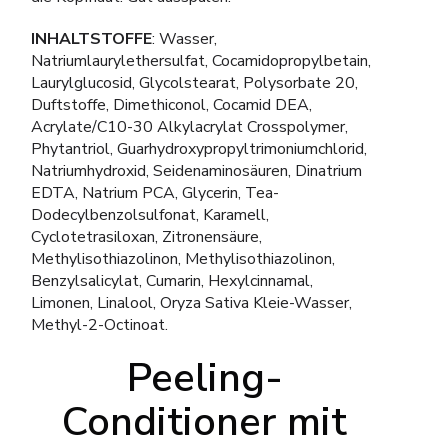
INHALTSTOFFE
: Wasser,
Natriumlaurylethersulfat, Cocamidopropylbetain,
Laurylglucosid, Glycolstearat, Polysorbate 20,
Duftstoffe, Dimethiconol, Cocamid DEA,
Acrylate/C10-30 Alkylacrylat Crosspolymer,
Phytantriol, Guarhydroxypropyltrimoniumchlorid,
Natriumhydroxid, Seidenaminosäuren, Dinatrium
EDTA, Natrium PCA, Glycerin, Tea-
Dodecylbenzolsulfonat, Karamell,
Cyclotetrasiloxan, Zitronensäure,
Methylisothiazolinon, Methylisothiazolinon,
Benzylsalicylat, Cumarin, Hexylcinnamal,
Limonen, Linalool, Oryza Sativa Kleie-Wasser,
Methyl-2-Octinoat.
Peeling-
Conditioner mit