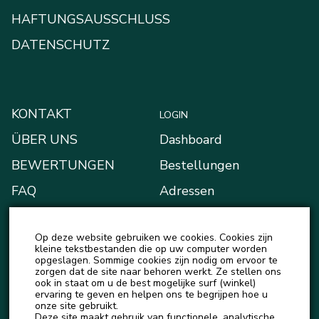
HAFTUNGSAUSSCHLUSS
DATENSCHUTZ
KONTAKT
LOGIN
ÜBER UNS
Dashboard
BEWERTUNGEN
Bestellungen
FAQ
Adressen
BLOG
Zahlungsarten
Op deze website gebruiken we cookies. Cookies zijn
NEUIGKEITEN
Mein Portemonnaie
kleine tekstbestanden die op uw computer worden
opgeslagen. Sommige cookies zijn nodig om ervoor te
Kontodetails
zorgen dat de site naar behoren werkt. Ze stellen ons
ook in staat om u de best mogelijke surf (winkel)
Ausloggen
ervaring te geven en helpen ons te begrijpen hoe u
onze site gebruikt.
Deze site maakt gebruik van functionele, analytische