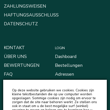
ZAHLUNGSWEISEN
HAFTUNGSAUSSCHLUSS
DATENSCHUTZ
KONTAKT
LOGIN
ÜBER UNS
Dashboard
BEWERTUNGEN
Bestellungen
FAQ
Adressen
BLOG
Zahlungsarten
Op deze website gebruiken we cookies. Cookies zijn
NEUIGKEITEN
Mein Portemonnaie
kleine tekstbestanden die op uw computer worden
opgeslagen. Sommige cookies zijn nodig om ervoor te
Kontodetails
zorgen dat de site naar behoren werkt. Ze stellen ons
ook in staat om u de best mogelijke surf (winkel)
Ausloggen
ervaring te geven en helpen ons te begrijpen hoe u