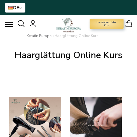
DE
Haarglättung Online
HAARGLÄTTUNGSMITTEL
Kurs
Keratin Europa
›
Haarglättung Online Kurs
BTX-HAARBEHANDLUNG
Haarglättung Online Kurs
HAARBEHANDLUNG
HAARPFLEGE FÜR ZUHAUSE
NANO GOLD
HAAR-ACCESSOIRE
MARKEN