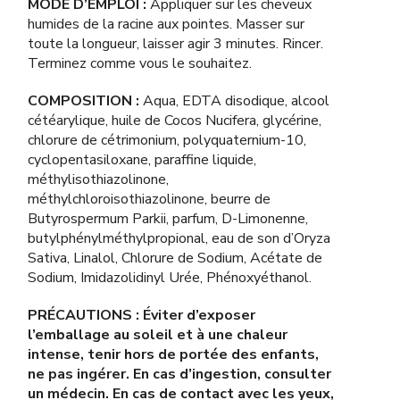
MODE D’EMPLOI :
Appliquer sur les cheveux
humides de la racine aux pointes. Masser sur
toute la longueur, laisser agir 3 minutes. Rincer.
Terminez comme vous le souhaitez.
COMPOSITION :
Aqua, EDTA disodique, alcool
cétéarylique, huile de Cocos Nucifera, glycérine,
chlorure de cétrimonium, polyquaternium-10,
cyclopentasiloxane, paraffine liquide,
méthylisothiazolinone,
méthylchloroisothiazolinone, beurre de
Butyrospermum Parkii, parfum, D-Limonenne,
butylphénylméthylpropional, eau de son d’Oryza
Sativa, Linalol, Chlorure de Sodium, Acétate de
Sodium, Imidazolidinyl Urée, Phénoxyéthanol.
PRÉCAUTIONS : Éviter d’exposer
l’emballage au soleil et à une chaleur
intense, tenir hors de portée des enfants,
ne pas ingérer. En cas d’ingestion, consulter
un médecin. En cas de contact avec les yeux,