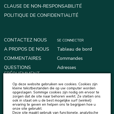
CLAUSE DE NON-RESPONSABILITÉ
POLITIQUE DE CONFIDENTIALITÉ
CONTACTEZ NOUS
SE CONNECTER
A PROPOS DE NOUS
Tableau de bord
COMMENTAIRES
Commandes
QUESTIONS
Adresses
FRÉQUEMMENT
Moyens de paiement
POSÉES
Op deze website gebruiken we cookies. Cookies zijn
Mon portefeuille
BLOG
kleine tekstbestanden die op uw computer worden
opgeslagen. Sommige cookies zijn nodig om ervoor te
Account details
zorgen dat de site naar behoren werkt. Ze stellen ons
ACTUALITÉS
ook in staat om u de best mogelijke surf (winkel)
Logout
ervaring te geven en helpen ons te begrijpen hoe u
onze site gebruikt.
Deze site maakt gebruik van functionele, analytische