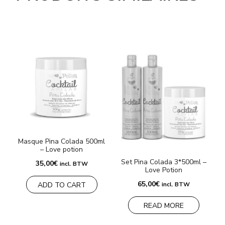
Masque Pina Colada 500ml
– Love potion
M
Set Pina Colada 3*500ml –
35,00
€
incl. BTW
Love Potion
65,00
€
incl. BTW
ADD TO CART
READ MORE