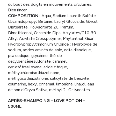
du bout des doigts en mouvements circulaires.
Bien rincer.
COMPOSITION :
Aqua, Sodium Laureth Sulfate,
Cocamidopropyl Betaine, Lauryl Glucoside, Glycol
Distearate, Polysorbate 20, Parfum,
Dimethiconol, Cocamide Dipa, Acrylates/C10-30
Alkyl Acrylate Crosspolymer, Phytantriol, Guar
Hydroxypropyltrimonium Chloride ; Hydroxyde de
sodium, acides aminés de soie, edta disodique,
pca sodique, glycérine, thé-do-
décylbenzènesulfonate, caramel,
cyclotétrasiloxane, acide citrique,
méthylchloroisothiazolinone,
méthylisothiazolinone, salicylate de benzyle,
coumarine, hexyl cinnamal, limonène, linalol, eau
de son d’Oryza Sativa, méthyl 2 -Octynoates.
APRÈS-SHAMPOING – LOVE POTION –
500ML