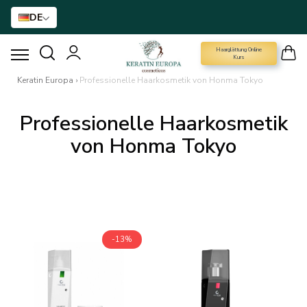
DE
Haarglättung Online
HAARGLÄTTUNGSMITTEL
Kurs
Keratin Europa
›
Professionelle Haarkosmetik von Honma Tokyo​
BTX-HAARBEHANDLUNG
Professionelle Haarkosmetik
HAARBEHANDLUNG
von Honma Tokyo​
HAARPFLEGE FÜR ZUHAUSE
NANO GOLD
-13%
HAAR-ACCESSOIRE
MARKEN