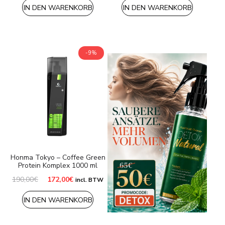
war:
ist:
IN DEN WARENKORB
IN DEN WARENKORB
204,00€
147,00€.
-9%
Honma Tokyo – Coffee Green
Protein Komplex 1000 ml
Ursprünglicher
Aktueller
190,00
€
172,00
€
incl. BTW
Preis
Preis
war:
ist:
IN DEN WARENKORB
190,00€
172,00€.