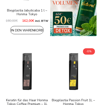
Bixyplastia Jabuticaba 1 l –
Honma Tokyo
Ursprünglicher
Aktueller
180,00
€
162,00
€
incl. BTW
Preis
Preis
war:
ist:
IN DEN WARENKORB
180,00€
162,00€.
-8%
Keratin für das Haar Honma
Bixyplastia Passion Fruit 1L –
Tokyo Coffee Premium – 1L
Honma Tokyo