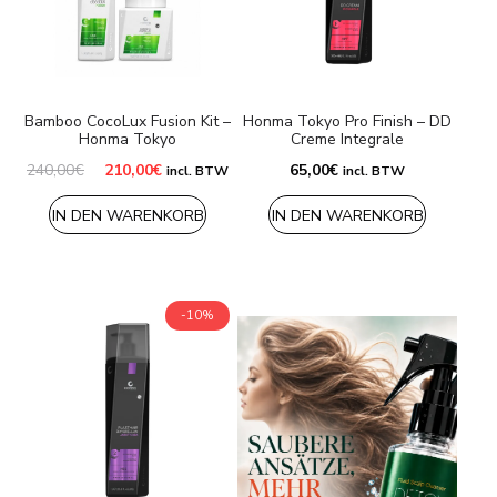
Versandarten & Zahlungsarten
FAQ
Bamboo CocoLux Fusion Kit –
Honma Tokyo Pro Finish – DD
Kontakt
Honma Tokyo
Creme Integrale
Ursprünglicher
Aktueller
240,00
€
210,00
€
65,00
€
incl. BTW
incl. BTW
Preis
Preis
war:
ist:
IN DEN WARENKORB
IN DEN WARENKORB
240,00€
210,00€.
-10%