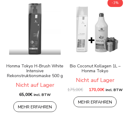
-3%
Honma Tokyo H-Brush White
Bio Coconut Kollagen 1L –
Intensive
Honma Tokyo
Rekonstruktionsmaske 500 g
Nicht auf Lager
Nicht auf Lager
Ursprünglicher
Aktueller
175,00
€
170,00
€
incl. BTW
Preis
Preis
65,00
€
incl. BTW
war:
ist:
MEHR ERFAHREN
175,00€
170,00€.
MEHR ERFAHREN