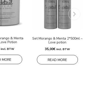
Набор Detox
Lo
35,0
rango & Menta
Set Morango & Menta 2*500ml –
Love Potion
Love potion
RE
35,00
€
incl. BTW
incl. BTW
D MORE
READ MORE