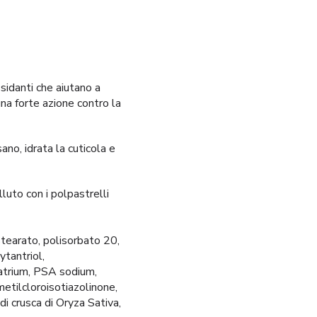
sidanti che aiutano a
 una forte azione contro la
sano, idrata la cuticola e
luto con i polpastrelli
stearato, polisorbato 20,
tantriol,
natrium, PSA sodium,
metilcloroisotiazolinone,
 di crusca di Oryza Sativa,