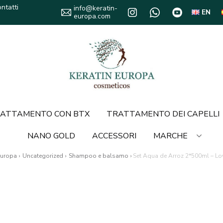
ntatti
info@keratin-
EN
europa.com
ATTAMENTO CON BTX
TRATTAMENTO DEI CAPELLI
NANO GOLD
ACCESSORI
MARCHE
Europa
›
Uncategorized
›
Shampoo e balsamo
›
Set Aqua de Arroz 2*500ml – Lo