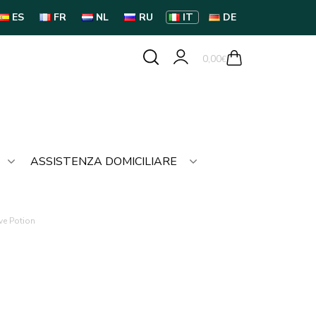
ES
FR
NL
RU
IT
DE
0,00
€
ASSISTENZA DOMICILIARE
ve Potion