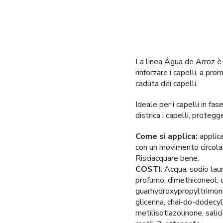
La linea Água de Arroz è 
rinforzare i capelli, a pr
caduta dei capelli.
Ideale per i capelli in fas
districa i capelli, proteg
Come si applica:
applica
con un movimento circola
Risciacquare bene.
COSTI
: Acqua, sodio lau
profumo, dimethiconeol, 
guarhydroxypropyltrimoni
glicerina, chai-do-dodecyl
metilisotiazolinone, salic