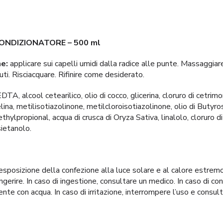
CONDIZIONATORE
– 500 ml
ne:
applicare sui capelli umidi dalla radice alle punte. Massaggiar
ti. Risciacquare. Rifinire come desiderato.
DTA, alcool cetearilico, olio di cocco, glicerina, cloruro di cetrim
lina, metilisotiazolinone, metilcloroisotiazolinone, olio di Butyr
thylpropional, acqua di crusca di Oryza Sativa, linalolo, cloruro di
sietanolo.
’esposizione della confezione alla luce solare e al calore estremo
ngerire. In caso di ingestione, consultare un medico. In caso di con
e con acqua. In caso di irritazione, interrompere l’uso e consul