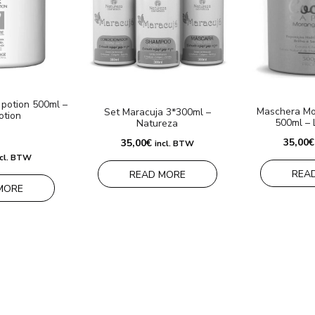
 potion 500ml –
Maschera Mo
Set Maracuja 3*300ml –
otion
500ml – 
Natureza
35,00
€
35,00
€
incl. BTW
ncl. BTW
REA
READ MORE
MORE