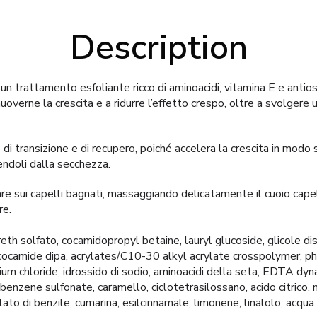
Description
un trattamento esfoliante ricco di aminoacidi, vitamina E e antios
omuoverne la crescita e a ridurre l’effetto crespo, oltre a svolgere
e di transizione e di recupero, poiché accelera la crescita in modo 
gendoli dalla secchezza.
re sui capelli bagnati, massaggiando delicatamente il cuoio capel
re.
reth solfato, cocamidopropyl betaine, lauryl glucoside, glicole di
cocamide dipa, acrylates/C10-30 alkyl acrylate crosspolymer, phy
um chloride; idrossido di sodio, aminoacidi della seta, EDTA dy
benzene sulfonate, caramello, ciclotetrasilossano, acido citrico, 
ilato di benzile, cumarina, esilcinnamale, limonene, linalolo, acqua