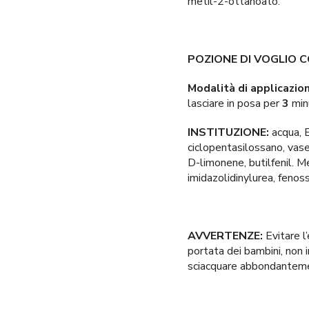
metil-2-ottanoato.
POZIONE DI VOGLIO 
Modalità di applicazio
lasciare in posa per
3
minu
INSTITUZIONE:
acqua, E
ciclopentasilossano, vase
D-limonene, butilfenil. Me
imidazolidinylurea, fenos
AVVERTENZE:
Evitare l
portata dei bambini, non i
sciacquare abbondantement