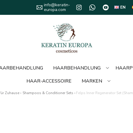
info@keratin-
EN
europa.com
HAARBEHANDLUNG
HAARBEHANDLUNG
HAARP
HAAR-ACCESSOIRE
MARKEN
für Zuhause
›
Shampoos & Conditioner Sets
›
Felps Inner Regenerator Set (Sha