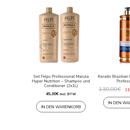
Set Felps Professional Marula
Keratin Brazilian
Hyper Nutrition – Shampoo und
Profess
Conditioner (2x1L)
130,00
€
Ur
11
Pr
45,00
€
incl. BTW
wa
13
IN DEN W
IN DEN WARENKORB