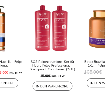
 Nuts 1L – Felps
SOS Rekonstruktions-Set für
Botox Brazili
ional
Haare Felps Professional –
1Kg. – Felp
Shampoo + Conditioner (2x1L)
105,00
€
sprünglicher
Aktueller
5,00
€
incl. BTW
eis
Preis
45,00
€
incl. BTW
r:
ist:
0,00€
115,00€.
ARENKORB
IN DEN 
IN DEN WARENKORB