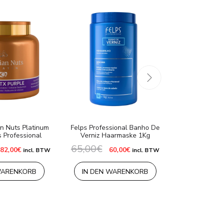
an Nuts Platinum
Felps Professional Banho De
Verniz Hidr
s Professional
Verniz Haarmaske 1Kg
Conditi
Profes
65,00
€
Ursprünglicher
Aktueller
Ursprünglicher
Aktueller
82,00
€
60,00
€
incl. BTW
incl. BTW
Preis
Preis
Preis
Preis
45,0
war:
ist:
war:
ist:
105,00€
82,00€.
65,00€
60,00€.
WARENKORB
IN DEN WARENKORB
MEHR