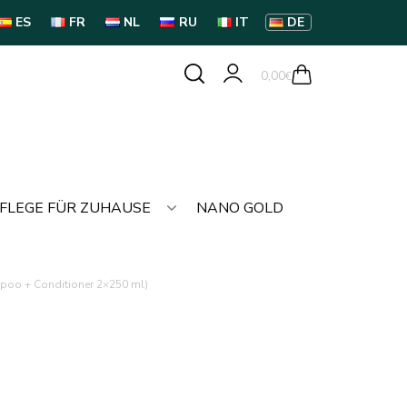
ES
FR
NL
RU
IT
DE
0,00
€
FLEGE FÜR ZUHAUSE
NANO GOLD
mpoo + Conditioner 2×250 ml)