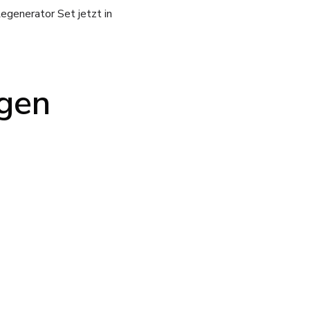
egenerator Set jetzt in
ngen