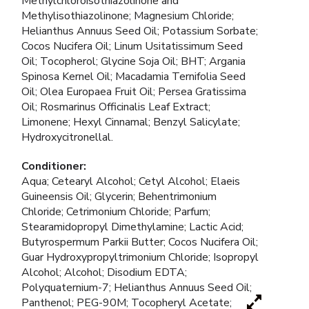
Methylchloroisothiazolinone and
Methylisothiazolinone; Magnesium Chloride;
Helianthus Annuus Seed Oil; Potassium Sorbate;
Cocos Nucifera Oil; Linum Usitatissimum Seed
Oil; Tocopherol; Glycine Soja Oil; BHT; Argania
Spinosa Kernel Oil; Macadamia Ternifolia Seed
Oil; Olea Europaea Fruit Oil; Persea Gratissima
Oil; Rosmarinus Officinalis Leaf Extract;
Limonene; Hexyl Cinnamal; Benzyl Salicylate;
Hydroxycitronellal.
Conditioner:
Aqua; Cetearyl Alcohol; Cetyl Alcohol; Elaeis
Guineensis Oil; Glycerin; Behentrimonium
Chloride; Cetrimonium Chloride; Parfum;
Stearamidopropyl Dimethylamine; Lactic Acid;
Butyrospermum Parkii Butter; Cocos Nucifera Oil;
Guar Hydroxypropyltrimonium Chloride; Isopropyl
Alcohol; Alcohol; Disodium EDTA;
Polyquaternium-7; Helianthus Annuus Seed Oil;
Panthenol; PEG-90M; Tocopheryl Acetate;