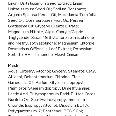
Linum Usitatissimum Seed Extract; Linum
Usitatissimum Seed Oil; Sodium Benzoate;
Argania Spinosa Kernel Oil; Macadamia Ternifolia
Seed Oil; Olea Europaea Fruit Oil; Persea
Gratissima Oil; Glyceryl Oleate Citrate;
Magnesium Nitrate; Algin; Caprylic/Capric
Triglyceride; Silica; Methylchloroisothiazolinone
and Methylisothiazolinone; Magnesium Chloride;
Rosmarinus Officinalis Leaf Extract; Potassium
Sorbate; BHT; Limonene; Hexyl Cinnamal.
Mask:
Aqua; Cetearyl Alcohol; Glyceryl Stearate; Cetyl
Alcohol; Behentrimonium Chloride; Elaeis
Guineensis Oil; Parfum; Glycerin; Isopropyl
Palmitate; Stearamidopropyl Dimethylamine;
Lactic Acid; Butyrospermum Parkii Butter; Cocos
Nucifera Oil; Guar Hydroxypropyltrimonium
Chloride; Isopropyl Alcohol; Disodium EDTA;
Polyquaternium-7; Panthenol; PEG-90M;