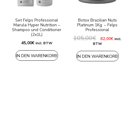
Set Felps Professional
Botox Brazilian Nuts
Marula Hyper Nutrition –
Platinum 1Kg. – Felps
Shampoo und Conditioner
Professional
(2x1L)
105,00
€
Ursprünglicher
Aktueller
82,00
€
incl.
Preis
Preis
45,00
€
incl. BTW
BTW
war:
ist:
105,00€
82,00€.
IN DEN WARENKORB
IN DEN WARENKORB