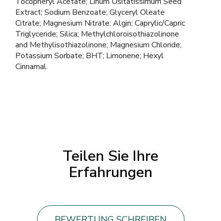
Tocopheryl Acetate; Linum Usitatissimum Seed
Extract; Sodium Benzoate; Glyceryl Oleate
Citrate; Magnesium Nitrate; Algin; Caprylic/Capric
Triglyceride; Silica; Methylchloroisothiazolinone
and Methylisothiazolinone; Magnesium Chloride;
Potassium Sorbate; BHT; Limonene; Hexyl
Cinnamal.
Teilen Sie Ihre
Erfahrungen
BEWERTUNG SCHREIBEN