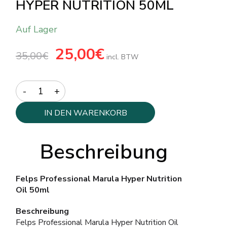
HYPER NUTRITION 50ML
Auf Lager
Ursprünglicher
25,00
€
Aktueller
35,00
€
Preis
Preis
incl. BTW
war:
ist:
35,00€
25,00€.
Quantity
IN DEN WARENKORB
Beschreibung
Felps Professional Marula Hyper Nutrition
Oil 50ml
Beschreibung
Felps Professional Marula Hyper Nutrition Oil