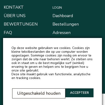
KONTAKT
LOGIN
ÜBER UNS
Dashboard
BEWERTUNGEN
Bestellungen
FAQ
Adressen
BLOG
Zahlungsarten
Op deze website gebruiken we cookies. Cookies zijn
NEUIGKEITEN
Mein Portemonnaie
kleine tekstbestanden die op uw computer worden
opgeslagen. Sommige cookies zijn nodig om ervoor te
Kontodetails
zorgen dat de site naar behoren werkt. Ze stellen ons
ook in staat om u de best mogelijke surf (winkel)
Ausloggen
ervaring te geven en helpen ons te begrijpen hoe u
onze site gebruikt.
Deze site maakt gebruik van functionele, analytische
en tracking cookies.
Uitgeschakeld houden
ACCEPTEER
2023 © Official representative of Natureza Cosmeticos and Love Potion in Europe