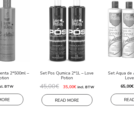
enta 2*500ml –
Set Pos Qumica 2*1L – Love
Set Aqua de 
otion
Potion
Love
45,00
€
Le
Le
65,00
€
ncl. BTW
35,00
€
incl. BTW
prix
prix
initial
actuel
était :
est :
MORE
REA
READ MORE
45,00€.
35,00€.