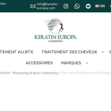
sées
info@keratin-
EN
europa.com
TEMENT AU BTX
TRAITEMENT DES CHEVEUX
ACCESSOIRES
MARQUES
omicile
›
Shampoing et après-shampoing
›
Felps Inner Regenerator Set (Shamp