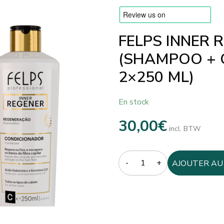
FELPS INNER 
(SHAMPOO + 
2×250 ML)
En stock
30,00
€
incl. BTW
Quantity
AJOUTER AU