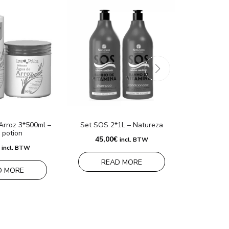
Arroz 3*500ml –
Set SOS 2*1L – Natureza
Set Marsh
 potion
Lo
45,00
€
incl. BTW
35,0
incl. BTW
READ MORE
D MORE
ADD