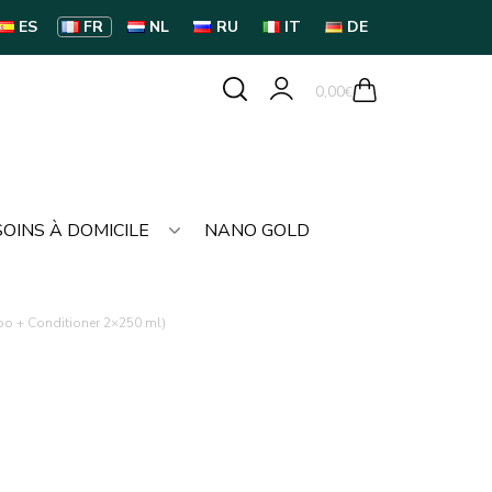
ES
FR
NL
RU
IT
DE
0,00
€
SOINS À DOMICILE
NANO GOLD
oo + Conditioner 2×250 ml)