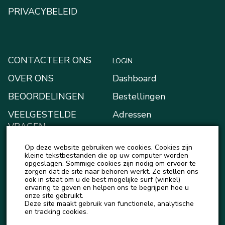
PRIVACYBELEID
CONTACTEER ONS
LOGIN
OVER ONS
Dashboard
BEOORDELINGEN
Bestellingen
VEELGESTELDE
Adressen
VRAGEN
Betaalmethodes
BLOGGEN
Op deze website gebruiken we cookies. Cookies zijn
Mijn Kluis
kleine tekstbestanden die op uw computer worden
NIEUWS
opgeslagen. Sommige cookies zijn nodig om ervoor te
Account details
zorgen dat de site naar behoren werkt. Ze stellen ons
ook in staat om u de best mogelijke surf (winkel)
Uitloggen
ervaring te geven en helpen ons te begrijpen hoe u
onze site gebruikt.
Deze site maakt gebruik van functionele, analytische
en tracking cookies.