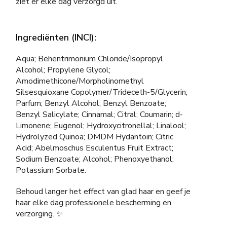
ziet er elke dag verzorgd uit.
Ingrediënten (INCI):
Aqua; Behentrimonium Chloride/Isopropyl
Alcohol; Propylene Glycol;
Amodimethicone/Morpholinomethyl
Silsesquioxane Copolymer/Trideceth-5/Glycerin;
Parfum; Benzyl Alcohol; Benzyl Benzoate;
Benzyl Salicylate; Cinnamal; Citral; Coumarin; d-
Limonene; Eugenol; Hydroxycitronellal; Linalool;
Hydrolyzed Quinoa; DMDM Hydantoin; Citric
Acid; Abelmoschus Esculentus Fruit Extract;
Sodium Benzoate; Alcohol; Phenoxyethanol;
Potassium Sorbate.
Behoud langer het effect van glad haar en geef je
haar elke dag professionele bescherming en
verzorging. ✨