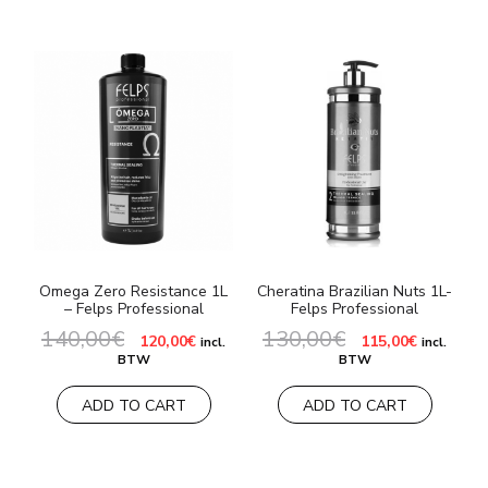
Omega Zero Resistance 1L
Cheratina Brazilian Nuts 1L-
– Felps Professional
Felps Professional
140,00
€
130,00
€
Il
Il
Il
Il
120,00
€
115,00
€
incl.
incl.
prezzo
prezzo
prezzo
prezzo
BTW
BTW
originale
attuale
originale
attuale
era:
è:
era:
è:
140,00€.
120,00€.
130,00€.
115,00€.
ADD TO CART
ADD TO CART