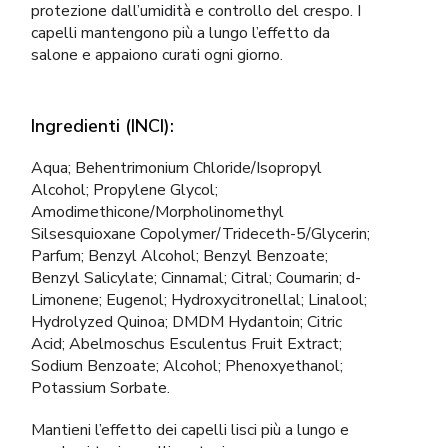
protezione dall’umidità e controllo del crespo. I
capelli mantengono più a lungo l’effetto da
salone e appaiono curati ogni giorno.
Ingredienti (INCI):
Aqua; Behentrimonium Chloride/Isopropyl
Alcohol; Propylene Glycol;
Amodimethicone/Morpholinomethyl
Silsesquioxane Copolymer/Trideceth-5/Glycerin;
Parfum; Benzyl Alcohol; Benzyl Benzoate;
Benzyl Salicylate; Cinnamal; Citral; Coumarin; d-
Limonene; Eugenol; Hydroxycitronellal; Linalool;
Hydrolyzed Quinoa; DMDM Hydantoin; Citric
Acid; Abelmoschus Esculentus Fruit Extract;
Sodium Benzoate; Alcohol; Phenoxyethanol;
Potassium Sorbate.
Mantieni l’effetto dei capelli lisci più a lungo e