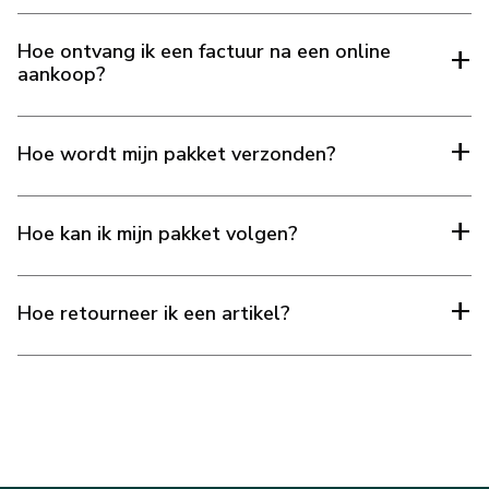
MERKEN
Hoe ontvang ik een factuur na een online
aankoop?
Levering en Betaling
Veelgestelde vragen
Hoe wordt mijn pakket verzonden?
Contacteer ons
Hoe kan ik mijn pakket volgen?
Beoordelingen
Hoe retourneer ik een artikel?