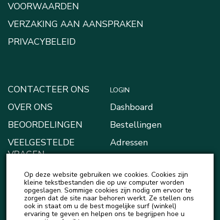
VOORWAARDEN
VERZAKING AAN AANSPRAKEN
PRIVACYBELEID
CONTACTEER ONS
LOGIN
OVER ONS
Dashboard
BEOORDELINGEN
Bestellingen
VEELGESTELDE
Adressen
VRAGEN
Betaalmethodes
BLOGGEN
Op deze website gebruiken we cookies. Cookies zijn
Mijn Kluis
kleine tekstbestanden die op uw computer worden
NIEUWS
opgeslagen. Sommige cookies zijn nodig om ervoor te
Account details
zorgen dat de site naar behoren werkt. Ze stellen ons
ook in staat om u de best mogelijke surf (winkel)
Uitloggen
ervaring te geven en helpen ons te begrijpen hoe u