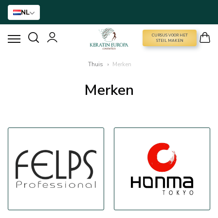
NL
CURSUS VOOR HET
CURSUS VOOR HET STEIL MAKEN
STEIL MAKEN
Thuis
›
Merken
HAARVERSTIJVING
Merken
BTX BEHANDELING
HAARBEHANDELING
THUISVERZORGING
NANO GOLD
ACCESSOIRES