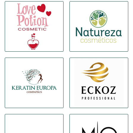
MERKEN
Levering en Betaling
Veelgestelde vragen
Contacteer ons
Beoordelingen