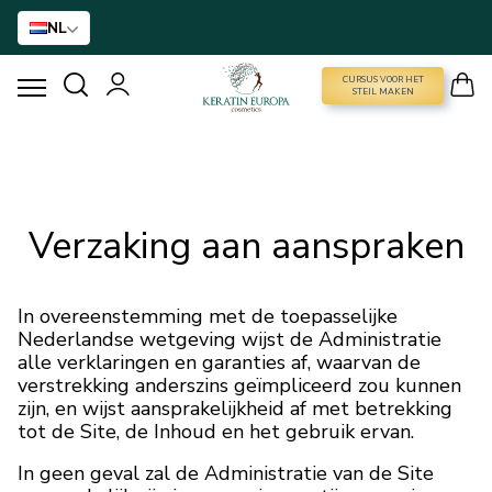
NL
CURSUS VOOR HET
CURSUS VOOR HET STEIL MAKEN
STEIL MAKEN
HAARVERSTIJVING
BTX BEHANDELING
Verzaking aan aanspraken
HAARBEHANDELING
In overeenstemming met de toepasselijke
Nederlandse wetgeving wijst de Administratie
THUISVERZORGING
alle verklaringen en garanties af, waarvan de
verstrekking anderszins geïmpliceerd zou kunnen
zijn, en wijst aansprakelijkheid af met betrekking
NANO GOLD
tot de Site, de Inhoud en het gebruik ervan.
In geen geval zal de Administratie van de Site
ACCESSOIRES