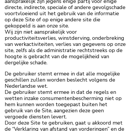
aansprakelijk zijn jegens enige partij voor enige
directe, indirecte, speciale of andere gevolgschade
voortvloeiend uit het gebruik van de informatie
MERKEN
op deze Site of op enige andere site die
gekoppeld is aan onze site.
Levering en Betaling
Wij zijn niet aansprakelijk voor
productiviteitsverlies, winstderving, onderbreking
Veelgestelde vragen
van werkactiviteiten, verlies van gegevens op onze
site, zelfs als de administratie rechtstreeks op de
Contacteer ons
hoogte is gebracht van de mogelijkheid van
dergelijke schade.
Beoordelingen
De gebruiker stemt ermee in dat alle mogelijke
geschillen zullen worden beslecht volgens de
Nederlandse wet.
De gebruiker stemt ermee in dat de regels en
wetten inzake consumentenbescherming niet op
hem kunnen worden toegepast buiten het
gebruik van de Site, aangezien deze geen
vergoede diensten levert.
Door deze Site te gebruiken, gaat u akkoord met
de “Verklaring van afstand van vorderingen” en de