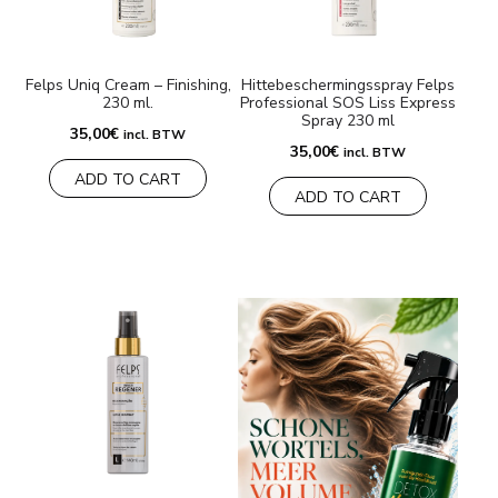
MERKEN
Felps Uniq Cream – Finishing,
Hittebeschermingsspray Felps
230 ml.
Professional SOS Liss Express
Levering en Betaling
Spray 230 ml
35,00
€
incl. BTW
35,00
€
Veelgestelde vragen
incl. BTW
ADD TO CART
ADD TO CART
Contacteer ons
Beoordelingen