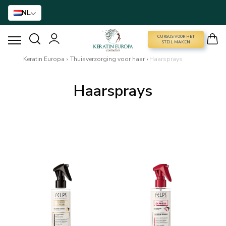
NL
CURSUS VOOR HET
CURSUS VOOR HET STEIL MAKEN
STEIL MAKEN
Keratin Europa
›
Thuisverzorging voor haar
›
Haarsprays
HAARVERSTIJVING
Haarsprays
BTX BEHANDELING
HAARBEHANDELING
THUISVERZORGING
NANO GOLD
ACCESSOIRES