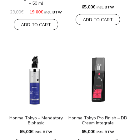
– 50 ml
65,00
€
incl. BTW
Oorspronkelijke
Huidige
29,00
€
19,00
€
incl. BTW
prijs
prijs
ADD TO CART
was:
is:
ADD TO CART
29,00€.
19,00€.
Honma Tokyo – Mandatory
Honma Tokyo Pro Finish – DD
Biphasic
Cream Integrale
65,00
€
65,00
€
incl. BTW
incl. BTW