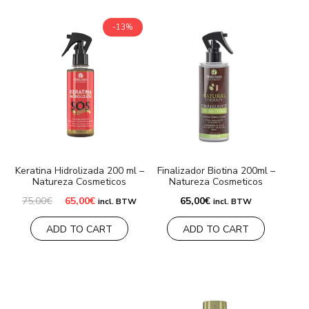
-13%
Keratina Hidrolizada 200 ml –
Finalizador Biotina 200ml –
Natureza Cosmeticos
Natureza Cosmeticos
Oorspronkelijke
Huidige
75,00
€
65,00
€
65,00
€
incl. BTW
incl. BTW
prijs
prijs
was:
is:
ADD TO CART
ADD TO CART
75,00€.
65,00€.