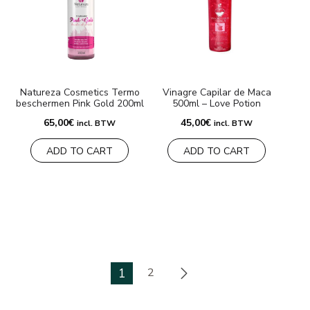
Natureza Cosmetics Termo
Vinagre Capilar de Maca
beschermen Pink Gold 200ml
500ml – Love Potion
65,00
€
45,00
€
incl. BTW
incl. BTW
ADD TO CART
ADD TO CART
1
2