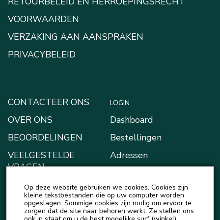
RETOURBELEID EN HERROEPINGSRECHT
VOORWAARDEN
VERZAKING AAN AANSPRAKEN
PRIVACYBELEID
CONTACTEER ONS
LOGIN
OVER ONS
Dashboard
BEOORDELINGEN
Bestellingen
VEELGESTELDE
Adressen
VRAGEN
Betaalmethodes
BLOGGEN
Op deze website gebruiken we cookies. Cookies zijn
Mijn Kluis
kleine tekstbestanden die op uw computer worden
NIEUWS
opgeslagen. Sommige cookies zijn nodig om ervoor te
Account details
zorgen dat de site naar behoren werkt. Ze stellen ons
ook in staat om u de best mogelijke surf (winkel)