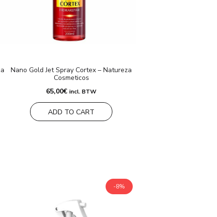
za
Nano Gold Jet Spray Cortex – Natureza
Cosmeticos
65,00
€
incl. BTW
ADD TO CART
-8%