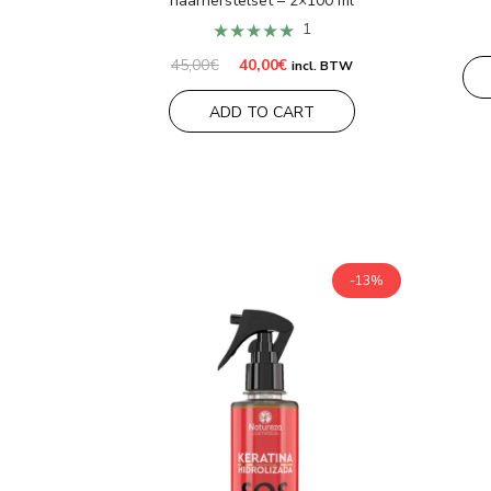
haarherstelset – 2×100 ml
★★★★★
1
Oorspronkelijke
Huidige
45,00
€
40,00
€
incl. BTW
prijs
prijs
was:
is:
ADD TO CART
45,00€.
40,00€.
-13%