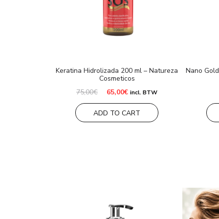
Keratina Hidrolizada 200 ml – Natureza
Nano Gold
Cosmeticos
Oorspronkelijke
Huidige
75,00
€
65,00
€
incl. BTW
prijs
prijs
was:
is:
ADD TO CART
75,00€.
65,00€.