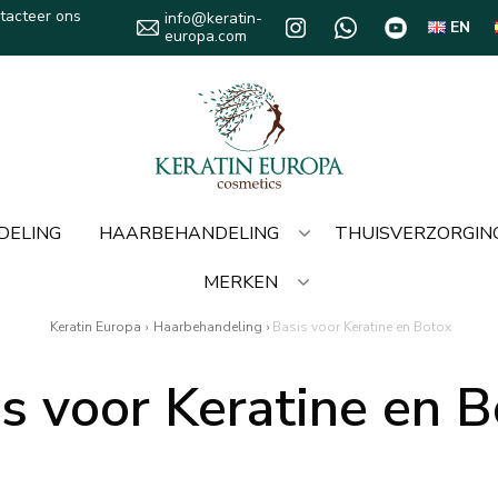
tacteer ons
info@keratin-
EN
europa.com
DELING
HAARBEHANDELING
THUISVERZORGIN
MERKEN
Keratin Europa
›
Haarbehandeling
›
Basis voor Keratine en Botox
s voor Keratine en 