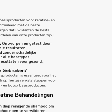
basisproducten voor keratine- en
formuleerd met de beste
orgen dat uw klanten de beste
ordelen van onze producten zijn:
:
Ontworpen en getest door
ele resultaten.
 zonder schadelijke
or alle haartypes.
esultaten voor gezond,
e Gebruiken?
isproducten is essentieel voor het
ing. Hier zijn enkele stappen voor
e- en botox basisproducten:
atine Behandelingen
n diep reinigende shampoo om
phopingen te verwijderen.