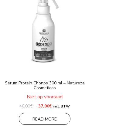
Sérum Protein Chonps 300 ml – Natureza
Cosmeticos
Niet op voorraad
Oorspronkelijke
Huidige
40,00
€
37,00
€
incl. BTW
prijs
prijs
was:
is:
READ MORE
40,00€.
37,00€.