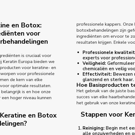
ine en Botox:
professionele kappers. Onze 
botoxbehandelingen zijn ge
ediënten voor
ingrediënten om ervoor te z
arbehandelingen
resultaten krijgen. Enkele vo
Professionele kwaliteit
ediënten is cruciaal voor
experts voor profession
ij Keratin Europa bieden we
Veiligheid:
Geformuleerd
sproducten voor keratine- en
chemicaliën en veilig vo
tworpen voor professionele
Effectiviteit:
Bewezen r
men de kern van elke
glanzend en sterk haar.
Hoe Basisproducten t
voor optimale resultaten.
Het gebruik van de juiste bas
belangrijk is en hoe onze
succes van elke haarbehandel
 een hoger niveau kunnen
het gebruik van onze keratin
Stappen voor Ker
 Keratine en Botox
elingen?
Reiniging:
Begin met ee
alle onzuiverheden en o