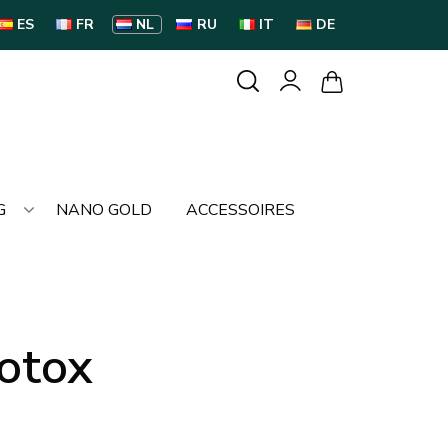
ES
FR
NL
RU
IT
DE
G
NANO GOLD
ACCESSOIRES
Botox