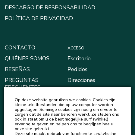
DESCARGO DE RESPONSABILIDAD
POLÍTICA DE PRIVACIDAD
CONTACTO
ACCESO
QUIÉNES SOMOS
Escritorio
RESEÑAS
Pedidos
PREGUNTAS
Direcciones
FRECUENTES
Métodos de pago
BLOG
Op deze website gebruiken we cookies. Cookies zijn
Mi monedero
kleine tekstbestanden die op uw computer worden
NOTICIAS
opgeslagen. Sommige cookies zijn nodig om ervoor te
Detalles de la cuenta
zorgen dat de site naar behoren werkt. Ze stellen ons
ook in staat om u de best mogelijke surf (winkel)
Salir
ervaring te geven en helpen ons te begrijpen hoe u
onze site gebruikt.
Deze site maakt gebruik van functionele, analytische