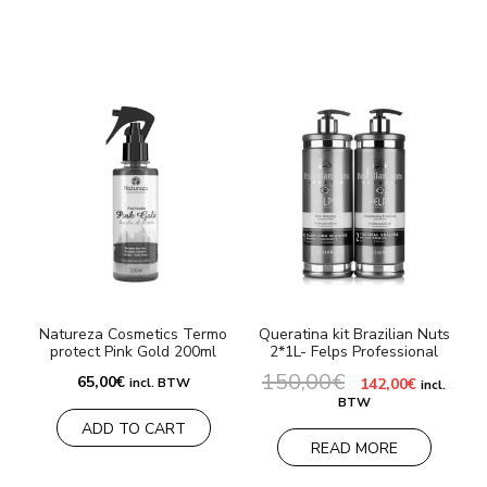
Natureza Cosmetics Termo
Queratina kit Brazilian Nuts
H
protect Pink Gold 200ml
2*1L- Felps Professional
150,00
€
El
El
65,00
€
incl. BTW
142,00
€
incl.
precio
precio
BTW
original
actual
ADD TO CART
era:
es:
150,00€.
142,00€.
READ MORE