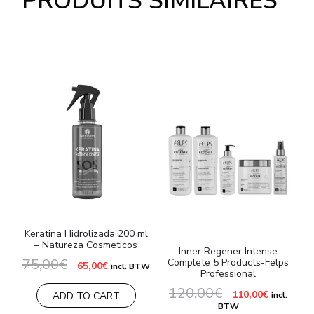
PRODUITS SIMILAIRES
Keratina Hidrolizada 200 ml
– Natureza Cosmeticos
Inner Regener Intense
75,00
€
Complete 5 Products-Felps
Le
Le
65,00
€
incl. BTW
Professional
prix
prix
initial
actuel
120,00
€
Le
Le
110,00
€
était :
est :
ADD TO CART
incl.
prix
prix
75,00€.
65,00€.
BTW
initial
actuel