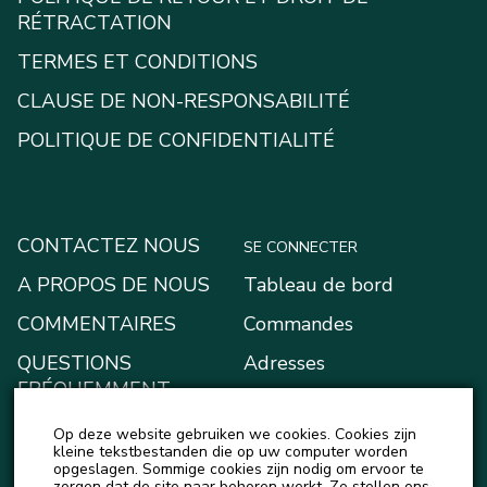
RÉTRACTATION
TERMES ET CONDITIONS
CLAUSE DE NON-RESPONSABILITÉ
POLITIQUE DE CONFIDENTIALITÉ
CONTACTEZ NOUS
SE CONNECTER
A PROPOS DE NOUS
Tableau de bord
COMMENTAIRES
Commandes
QUESTIONS
Adresses
FRÉQUEMMENT
Moyens de paiement
POSÉES
Op deze website gebruiken we cookies. Cookies zijn
Mon portefeuille
BLOG
kleine tekstbestanden die op uw computer worden
opgeslagen. Sommige cookies zijn nodig om ervoor te
Account details
zorgen dat de site naar behoren werkt. Ze stellen ons