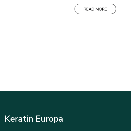
était :
est :
120,00€.
110,00€.
READ MORE
Keratin Europa