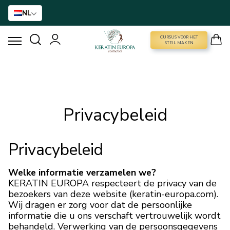
NL
CURSUS VOOR HET
CURSUS VOOR HET STEIL MAKEN
STEIL MAKEN
HAARVERSTIJVING
BTX BEHANDELING
Privacybeleid
HAARBEHANDELING
Privacybeleid
THUISVERZORGING
Welke informatie verzamelen we?
KERATIN EUROPA respecteert de privacy van de
NANO GOLD
bezoekers van deze website (keratin-europa.com).
Wij dragen er zorg voor dat de persoonlijke
informatie die u ons verschaft vertrouwelijk wordt
ACCESSOIRES
behandeld. Verwerking van de persoonsgegevens