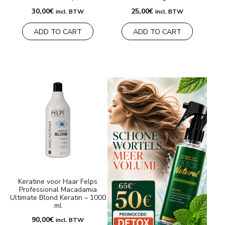
30,00
€
25,00
€
incl. BTW
incl. BTW
ADD TO CART
ADD TO CART
Keratine voor Haar Felps
Professional Macadamia
Ultimate Blond Keratin – 1000
ml
90,00
€
incl. BTW