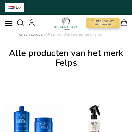
NL
CURSUS VOOR HET
CURSUS VOOR HET STEIL MAKEN
STEIL MAKEN
Keratin Europa
›
Alle producten van het merk Felps
HAARVERSTIJVING
Alle producten van het merk
BTX BEHANDELING
Felps
HAARBEHANDELING
THUISVERZORGING
NANO GOLD
ACCESSOIRES