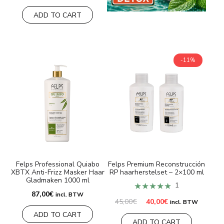
ADD TO CART
-11%
Felps Professional Quiabo
Felps Premium Reconstrucción
XBTX Anti-Frizz Masker Haar
RP haarherstelset – 2×100 ml
Gladmaken 1000 ml
★★★★★
1
87,00
€
incl. BTW
Oorspronkelijke
Huidige
45,00
€
40,00
€
incl. BTW
prijs
prijs
ADD TO CART
was:
is:
ADD TO CART
45,00€.
40,00€.