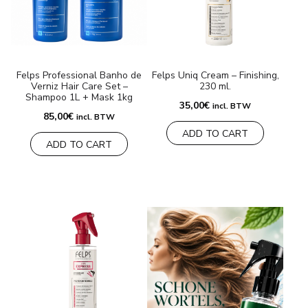
MERKEN
Levering en Betaling
Felps Professional Banho de
Felps Uniq Cream – Finishing,
Verniz Hair Care Set –
230 ml.
Veelgestelde vragen
Shampoo 1L + Mask 1kg
35,00
€
incl. BTW
85,00
€
incl. BTW
Contacteer ons
ADD TO CART
ADD TO CART
Beoordelingen