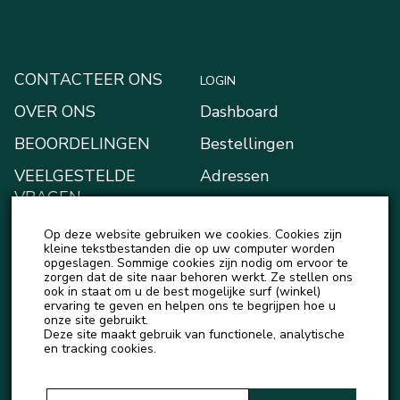
CONTACTEER ONS
LOGIN
OVER ONS
Dashboard
BEOORDELINGEN
Bestellingen
VEELGESTELDE
Adressen
VRAGEN
Betaalmethodes
BLOGGEN
Op deze website gebruiken we cookies. Cookies zijn
Mijn Kluis
kleine tekstbestanden die op uw computer worden
NIEUWS
opgeslagen. Sommige cookies zijn nodig om ervoor te
Account details
zorgen dat de site naar behoren werkt. Ze stellen ons
ook in staat om u de best mogelijke surf (winkel)
Uitloggen
ervaring te geven en helpen ons te begrijpen hoe u
onze site gebruikt.
Deze site maakt gebruik van functionele, analytische
en tracking cookies.