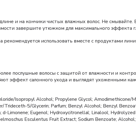
длине и на кончики чистых влажных волос. Не смывайте.
мости завершите утюжком для максимального эффекта г
та рекомендуется использовать вместе с продуктами лин
более послушные волосы с защитой от влажности и контр
яют эффект салонного ухода и выглядят ухоженными ка
loride/Isopropyl Alcohol; Propylene Glycol; Amodimethicone/
/Trideceth-5/Glycerin; Parfum; Benzyl Alcohol; Benzyl Benzoat
in; d-Limonene; Eugenol; Hydroxycitronellal; Linalool; Hydroly
Abelmoschus Esculentus Fruit Extract; Sodium Benzoate; Alcohol