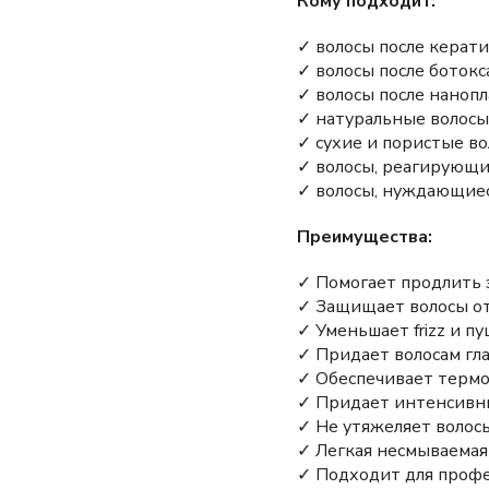
Кому подходит:
✓ волосы после керат
✓ волосы после ботокс
✓ волосы после наноп
✓ натуральные волосы
✓ сухие и пористые в
✓ волосы, реагирующи
✓ волосы, нуждающие
Преимущества:
✓ Помогает продлить
✓ Защищает волосы о
✓ Уменьшает frizz и п
✓ Придает волосам гл
✓ Обеспечивает терм
✓ Придает интенсивн
✓ Не утяжеляет волос
✓ Легкая несмываемая
✓ Подходит для профе