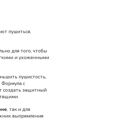
ают пушиться,
ьно для того, чтобы
ягкими и ухоженными
ньшить пушистость,
 Формула с
т создать защитный
стящими.
оне
, так и для
техник выпрямления