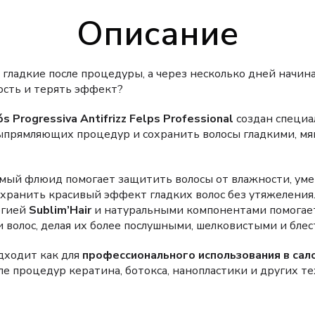
Описание
гладкие после процедуры, а через несколько дней начин
ость и терять эффект?
s Progressiva Antifrizz Felps Professional
создан специал
ыпрямляющих процедур и сохранить волосы гладкими, м
мый флюид помогает защитить волосы от влажности, уме
охранить красивый эффект гладких волос без утяжеления.
огией
Sublim’Hair
и натуральными компонентами помогае
 волос, делая их более послушными, шелковистыми и бле
дходит как для
профессионального использования в сал
ле процедур кератина, ботокса, нанопластики и других 