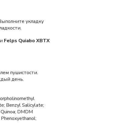
 Выполните укладку
ладкости.
ии
Felps Quiabo XBTX
олем пушистости.
ждый день.
Morpholinomethyl
e; Benzyl Salicylate;
zed Quinoa; DMDM
; Phenoxyethanol;