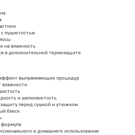
ина
а
ластики
 с пушистостью
олосы
е на влажность
ся в дополнительной термозащите
 эффект выпрямляющих процедур
т влажности
ушистость
адкость и шелковистость
озащиту перед сушкой и утюжком
ый блеск
ы
 формула
ссионального и домашнего использования