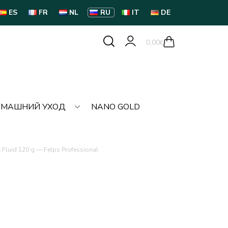
ES
FR
NL
RU
IT
DE
0,00
€
МАШНИЙ УХОД
NANO GOLD
Fluid 120 g — Felps Professional