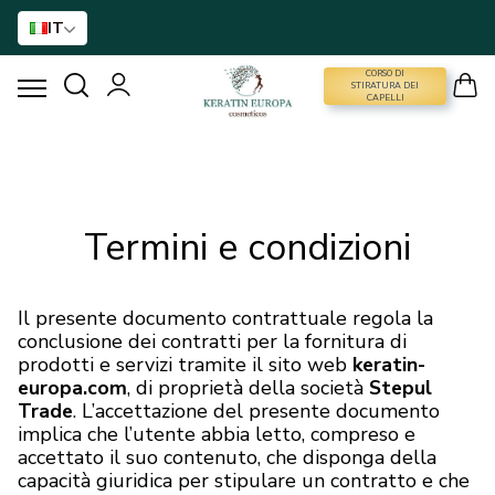
IT
CORSO DI
CORSO DI STIRATURA DEI CAPELLI
STIRATURA DEI
CAPELLI
STIRATURA DEI CAPELLI
TRATTAMENTO CON BTX
Termini e condizioni
TRATTAMENTO DEI CAPELLI
Il presente documento contrattuale regola la
conclusione dei contratti per la fornitura di
ASSISTENZA DOMICILIARE
prodotti e servizi tramite il sito web
keratin-
europa.com
, di proprietà della società
Stepul
Trade
. L’accettazione del presente documento
NANO GOLD
implica che l’utente abbia letto, compreso e
accettato il suo contenuto, che disponga della
ACCESSORI
capacità giuridica per stipulare un contratto e che