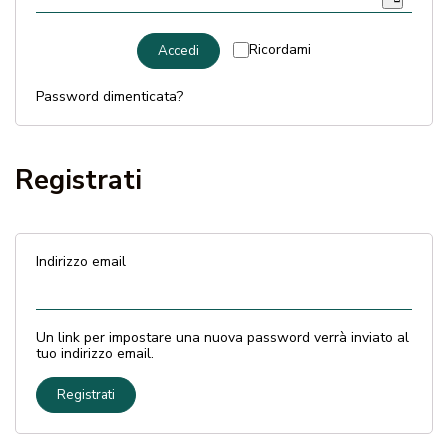
MARCHE
Ricordami
Accedi
Consegna e Pagamento
Password dimenticata?
Domande frequenti
Registrati
Contatti
Recensioni
Indirizzo email
Un link per impostare una nuova password verrà inviato al
tuo indirizzo email.
Registrati