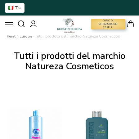
IT
CORSO DI
CORSO DI STIRATURA DEI CAPELLI
STIRATURA DEI
CAPELLI
Keratin Europa
›
Tutti i prodotti del marchio Natureza Cosmeticos
STIRATURA DEI CAPELLI
Tutti i prodotti del marchio
TRATTAMENTO CON BTX
Natureza Cosmeticos
TRATTAMENTO DEI CAPELLI
ASSISTENZA DOMICILIARE
NANO GOLD
ACCESSORI