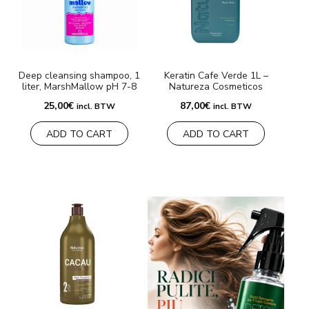
MARCHE
Consegna e Pagamento
Deep cleansing shampoo, 1
Keratin Cafe Verde 1L –
liter, MarshMallow pH 7-8
Natureza Cosmeticos
Domande frequenti
25,00
€
87,00
€
incl. BTW
incl. BTW
Contatti
ADD TO CART
ADD TO CART
Recensioni