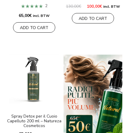
★★★★★
2
Il
Il
130,00
€
100,00
€
incl. BTW
prezzo
prezzo
originale
attuale
65,00
€
incl. BTW
ADD TO CART
era:
è:
130,00€.
100,00€.
ADD TO CART
Spray Detox per il Cuoio
Capelluto 200 ml – Natureza
Cosmeticos