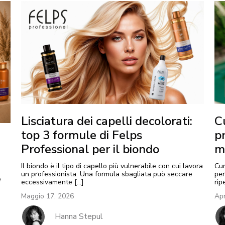
Lisciatura dei capelli decolorati:
Cu
top 3 formule di Felps
p
Professional per il biondo
m
Il biondo è il tipo di capello più vulnerabile con cui lavora
Cur
un professionista. Una formula sbagliata può seccare
per
è
eccessivamente […]
rip
Maggio 17, 2026
Apr
Hanna Stepul