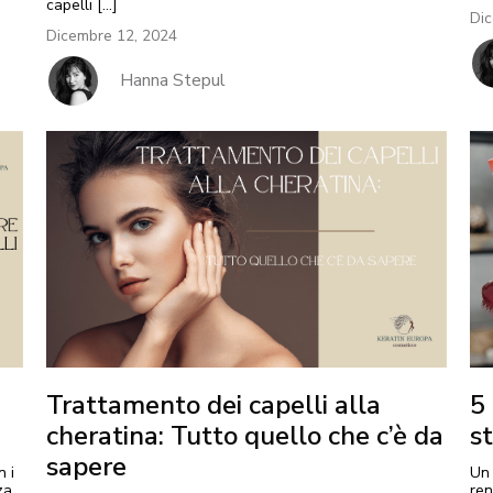
capelli […]
Dic
Dicembre 12, 2024
Hanna Stepul
5
Trattamento dei capelli alla
st
cheratina: Tutto quello che c’è da
sapere
Un 
n i
ren
za