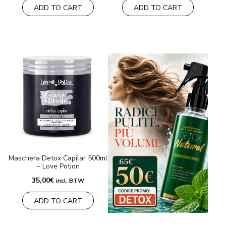
ADD TO CART
ADD TO CART
Maschera Detox Capilar 500ml
– Love Potion
35,00
€
incl. BTW
ADD TO CART