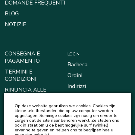
DOMANDE FREQUENTI
BLOG
NOTIZIE
CONSEGNA E
LOGIN
PAGAMENTO
Bacheca
TERMINI E
Ordini
CONDIZIONI
Indirizzi
RINUNCIA ALLE
RICHIESTE DI
Metodi di pagamento
RISARCIMENTO
Op deze website gebruiken we cookies. Cookies zijn
Il mio portafoglio
kleine tekstbestanden die op uw computer worden
INFORMATIVA SULLA
opgeslagen. Sommige cookies zijn nodig om ervoor te
Account details
zorgen dat de site naar behoren werkt. Ze stellen ons
PRIVACY
ook in staat om u de best mogelijke surf (winkel)
Logout
ervaring te geven en helpen ons te begrijpen hoe u
onze site gebruikt.