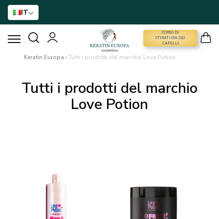
IT
CORSO DI
CORSO DI STIRATURA DEI CAPELLI
STIRATURA DEI
CAPELLI
Keratin Europa
›
Tutti i prodotti del marchio Love Potion
STIRATURA DEI CAPELLI
Tutti i prodotti del marchio
TRATTAMENTO CON BTX
Love Potion
TRATTAMENTO DEI CAPELLI
ASSISTENZA DOMICILIARE
NANO GOLD
ACCESSORI