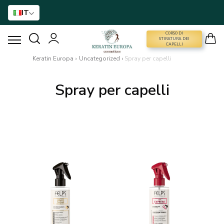
IT
CORSO DI
CORSO DI STIRATURA DEI CAPELLI
STIRATURA DEI
CAPELLI
Keratin Europa
›
Uncategorized
›
Spray per capelli
STIRATURA DEI CAPELLI
Spray per capelli
TRATTAMENTO CON BTX
TRATTAMENTO DEI CAPELLI
ASSISTENZA DOMICILIARE
NANO GOLD
ACCESSORI