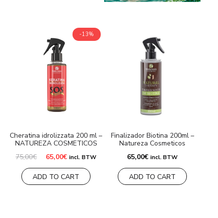
-13%
Cheratina idrolizzata 200 ml –
Finalizador Biotina 200ml –
NATUREZA COSMETICOS
Natureza Cosmeticos
Il
Il
75,00
€
65,00
€
65,00
€
incl. BTW
incl. BTW
prezzo
prezzo
originale
attuale
ADD TO CART
ADD TO CART
era:
è:
75,00€.
65,00€.