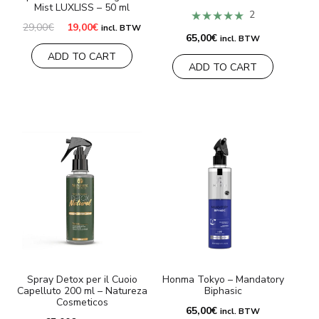
Mist LUXLISS – 50 ml
★★★★★
2
Il
Il
29,00
€
19,00
€
incl. BTW
prezzo
prezzo
65,00
€
incl. BTW
originale
attuale
ADD TO CART
era:
è:
ADD TO CART
29,00€.
19,00€.
Spray Detox per il Cuoio
Honma Tokyo – Mandatory
Capelluto 200 ml – Natureza
Biphasic
Cosmeticos
65,00
€
incl. BTW