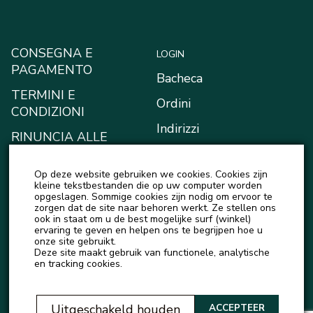
CONSEGNA E
LOGIN
PAGAMENTO
Bacheca
TERMINI E
Ordini
CONDIZIONI
Indirizzi
RINUNCIA ALLE
RICHIESTE DI
Metodi di pagamento
RISARCIMENTO
Op deze website gebruiken we cookies. Cookies zijn
Il mio portafoglio
kleine tekstbestanden die op uw computer worden
INFORMATIVA SULLA
opgeslagen. Sommige cookies zijn nodig om ervoor te
Account details
zorgen dat de site naar behoren werkt. Ze stellen ons
PRIVACY
ook in staat om u de best mogelijke surf (winkel)
Logout
ervaring te geven en helpen ons te begrijpen hoe u
onze site gebruikt.
Deze site maakt gebruik van functionele, analytische
en tracking cookies.
Uitgeschakeld houden
ACCEPTEER