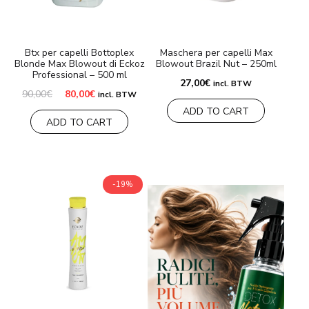
MARCHE
Btx per capelli Bottoplex
Maschera per capelli Max
Blonde Max Blowout di Eckoz
Blowout Brazil Nut – 250ml
Consegna e Pagamento
Professional – 500 ml
27,00
€
incl. BTW
Il
Il
90,00
€
80,00
€
Domande frequenti
incl. BTW
prezzo
prezzo
ADD TO CART
originale
attuale
ADD TO CART
era:
è:
Contatti
90,00€.
80,00€.
Recensioni
-19%