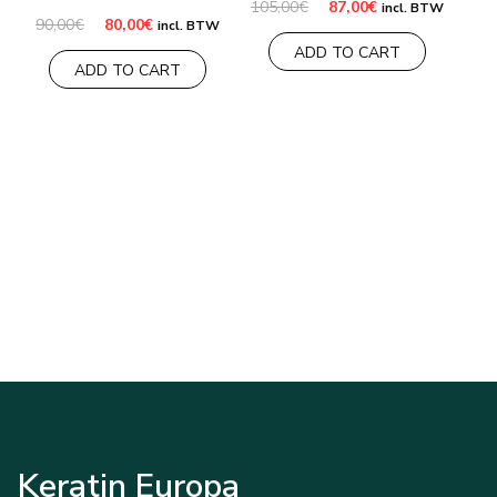
Il
Il
105,00
€
87,00
€
incl. BTW
prezzo
prezzo
Il
Il
90,00
€
80,00
€
incl. BTW
originale
attuale
prezzo
prezzo
ADD TO CART
era:
è:
originale
attuale
ADD TO CART
105,00€.
87,00€.
era:
è:
90,00€.
80,00€.
Keratin Europa