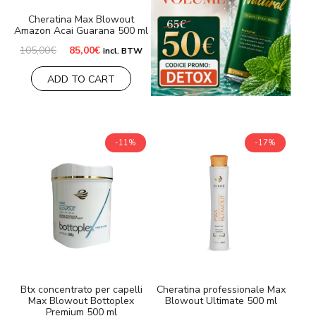
Cheratina Max Blowout
Amazon Acai Guarana 500 ml
Il
Il
105,00
€
85,00
€
incl. BTW
prezzo
prezzo
originale
attuale
ADD TO CART
era:
è:
105,00€.
85,00€.
-11%
-17%
Btx concentrato per capelli
Cheratina professionale Max
Max Blowout Bottoplex
Blowout Ultimate 500 ml
Premium 500 ml