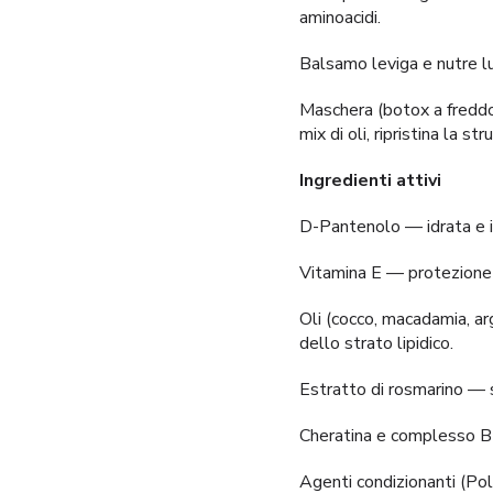
aminoacidi.
Balsamo leviga e nutre lun
Maschera (botox a freddo)
mix di oli, ripristina la s
Ingredienti attivi
D-Pantenolo — idrata e in
Vitamina E — protezione 
Oli (cocco, macadamia, arg
dello strato lipidico.
Estratto di rosmarino — s
Cheratina e complesso BI
Agenti condizionanti (Pol