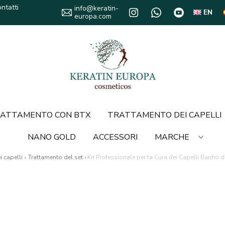
ntatti
info@keratin-
EN
europa.com
ATTAMENTO CON BTX
TRATTAMENTO DEI CAPELLI
NANO GOLD
ACCESSORI
MARCHE
 capelli
›
Trattamento del set
›
Kit Professionale per la Cura dei Capelli Banho 