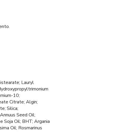
ento.
stearate; Lauryl
Hydroxypropyltrimonium
ernium-10;
te Citrate; Algin;
; Silica;
 Annuus Seed Oil;
e Soja Oil; BHT; Argania
ssima Oil; Rosmarinus