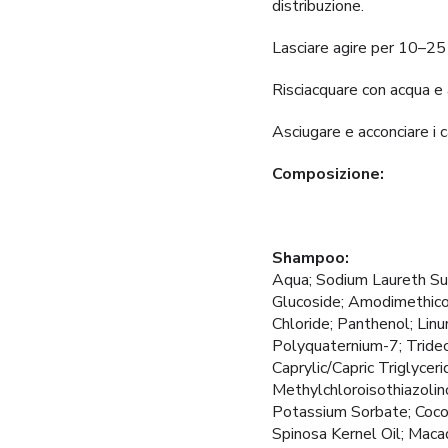
distribuzione.
Lasciare agire per 10–25 m
Risciacquare con acqua e
Asciugare e acconciare i 
Composizione:
Shampoo:
Aqua; Sodium Laureth Sul
Glucoside; Amodimethic
Chloride; Panthenol; Lin
Polyquaternium-7; Tride
Caprylic/Capric Triglycer
Methylchloroisothiazolin
Potassium Sorbate; Cocos
Spinosa Kernel Oil; Macad