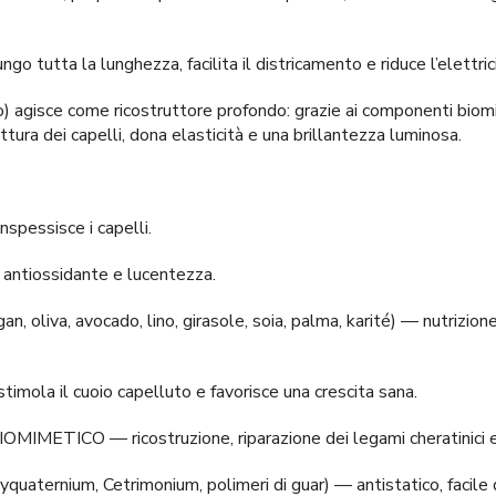
go tutta la lunghezza, facilita il districamento e riduce l’elettrici
 agisce come ricostruttore profondo: grazie ai componenti biomim
truttura dei capelli, dona elasticità e una brillantezza luminosa.
spessisce i capelli.
antiossidante e lucentezza.
an, oliva, avocado, lino, girasole, soia, palma, karité) — nutrizione
timola il cuoio capelluto e favorisce una crescita sana.
OMIMETICO — ricostruzione, riparazione dei legami cheratinici 
yquaternium, Cetrimonium, polimeri di guar) — antistatico, facile