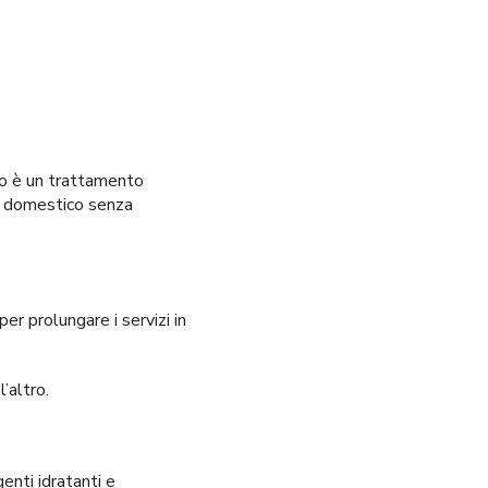
o è un trattamento
so domestico senza
er prolungare i servizi in
’altro.
enti idratanti e