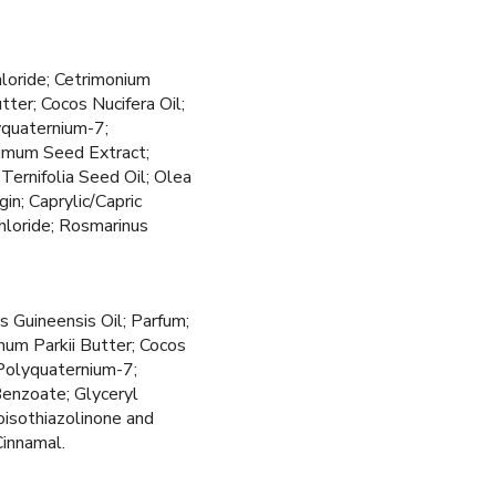
hloride; Cetrimonium
ter; Cocos Nucifera Oil;
yquaternium-7;
imum Seed Extract;
ernifolia Seed Oil; Olea
in; Caprylic/Capric
hloride; Rosmarinus
s Guineensis Oil; Parfum;
mum Parkii Butter; Cocos
 Polyquaternium-7;
enzoate; Glyceryl
roisothiazolinone and
innamal.