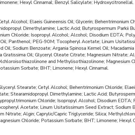
 Limonene; Hexyl Cinnamal; Benzyl Salicylate; Hydroxycitronellal.
etyl Alcohol; Elaeis Guineensis Oil; Glycerin; Behentrimonium C
midopropyl Dimethylamine; Lactic Acid; Butyrospermum Parkii But
nium Chloride; Isopropyl Alcohol; Alcohol; Disodium EDTA; Pol
Oil; Panthenol; PEG-90M; Tocopheryl Acetate; Linum Usitatiss
 Oil; Sodium Benzoate; Argania Spinosa Kernel Oil; Macadamia T
a Gratissima Oil; Glyceryl Oleate Citrate; Magnesium Nitrate; Alg
thylchloroisothiazolinone and Methylisothiazolinone; Magnesium C
; Potassium Sorbate; BHT; Limonene; Hexyl Cinnamal.
lyceryl Stearate; Cetyl Alcohol; Behentrimonium Chloride; Elaei
itate; Stearamidopropyl Dimethylamine; Lactic Acid; Butyrosper
xypropyltrimonium Chloride; Isopropyl Alcohol; Disodium EDTA;
opheryl Acetate; Linum Usitatissimum Seed Extract; Sodium B
 Nitrate; Algin; Caprylic/Capric Triglyceride; Silica; Methylchlo
Magnesium Chloride; Potassium Sorbate; BHT; Limonene; Hexyl C