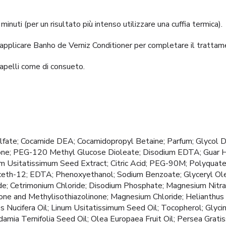
inuti (per un risultato più intenso utilizzare una cuffia termica).
 applicare Banho de Verniz Conditioner per completare il trattam
capelli come di consueto.
fate; Cocamide DEA; Cocamidopropyl Betaine; Parfum; Glycol Di
one; PEG-120 Methyl Glucose Dioleate; Disodium EDTA; Guar 
um Usitatissimum Seed Extract; Citric Acid; PEG-90M; Polyquat
ceth-12; EDTA; Phenoxyethanol; Sodium Benzoate; Glyceryl Olea
ide; Cetrimonium Chloride; Disodium Phosphate; Magnesium Nitrate
one and Methylisothiazolinone; Magnesium Chloride; Helianthus
 Nucifera Oil; Linum Usitatissimum Seed Oil; Tocopherol; Glycin
amia Ternifolia Seed Oil; Olea Europaea Fruit Oil; Persea Grati