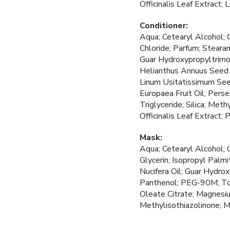
Officinalis Leaf Extract;
Conditioner:
Aqua; Cetearyl Alcohol; C
Chloride; Parfum; Steara
Guar Hydroxypropyltrimo
Helianthus Annuus Seed 
Linum Usitatissimum Seed
Europaea Fruit Oil; Perse
Triglyceride; Silica; Me
Officinalis Leaf Extract
Mask:
Aqua; Cetearyl Alcohol; G
Glycerin; Isopropyl Palm
Nucifera Oil; Guar Hydro
Panthenol; PEG-90M; Toc
Oleate Citrate; Magnesium
Methylisothiazolinone; 