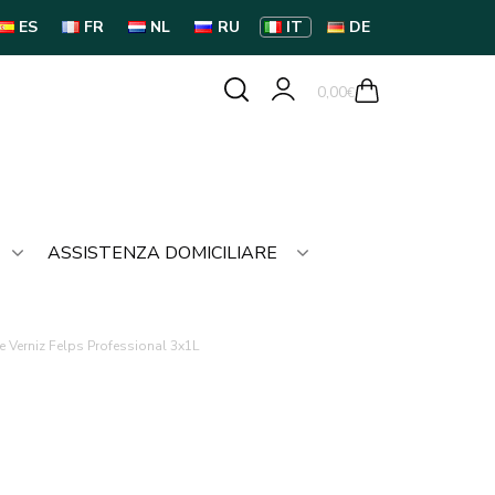
ES
FR
NL
RU
IT
DE
0,00
€
ASSISTENZA DOMICILIARE
de Verniz Felps Professional 3x1L