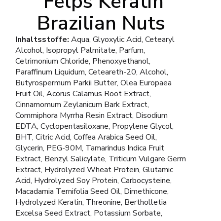
Felps Keratin
Brazilian Nuts
Inhaltsstoffe:
Aqua, Glyoxylic Acid, Cetearyl
Alcohol, Isopropyl Palmitate, Parfum,
Cetrimonium Chloride, Phenoxyethanol,
Paraffinum Liquidum, Ceteareth-20, Alcohol,
Butyrospermum Parkii Butter, Olea Europaea
Fruit Oil, Acorus Calamus Root Extract,
Cinnamomum Zeylanicum Bark Extract,
Commiphora Myrrha Resin Extract, Disodium
EDTA, Cyclopentasiloxane, Propylene Glycol,
BHT, Citric Acid, Coffea Arabica Seed Oil,
Glycerin, PEG-90M, Tamarindus Indica Fruit
Extract, Benzyl Salicylate, Triticum Vulgare Germ
Extract, Hydrolyzed Wheat Protein, Glutamic
Acid, Hydrolyzed Soy Protein, Carbocysteine,
Macadamia Ternifolia Seed Oil, Dimethicone,
Hydrolyzed Keratin, Threonine, Bertholletia
Excelsa Seed Extract, Potassium Sorbate,