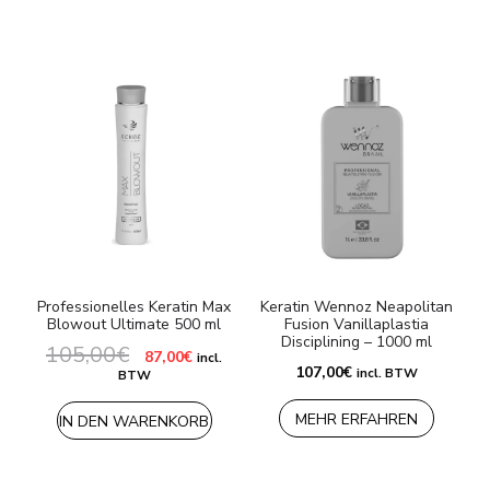
Professionelles Keratin Max
Keratin Wennoz Neapolitan
Blowout Ultimate 500 ml
Fusion Vanillaplastia
Disciplining – 1000 ml
105,00
€
Ursprünglicher
Aktueller
87,00
€
incl.
4
Preis
Preis
107,00
€
incl. BTW
BTW
war:
ist:
105,00€
87,00€.
MEHR ERFAHREN
IN DEN WARENKORB