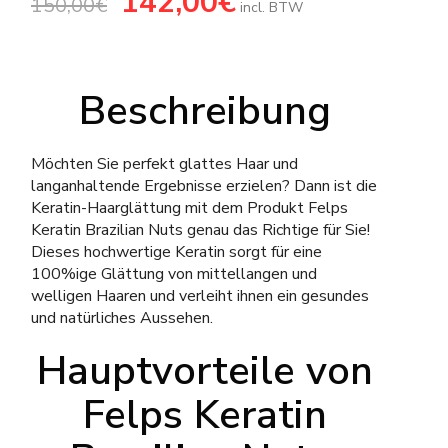
142,00
€
150,00
€
Preis
Preis
incl. BTW
war:
ist:
150,00€
142,00€.
Beschreibung
Möchten Sie perfekt glattes Haar und
langanhaltende Ergebnisse erzielen? Dann ist die
Keratin-Haarglättung mit dem Produkt Felps
Keratin Brazilian Nuts genau das Richtige für Sie!
Dieses hochwertige Keratin sorgt für eine
100%ige Glättung von mittellangen und
welligen Haaren und verleiht ihnen ein gesundes
und natürliches Aussehen.
Hauptvorteile von
Felps Keratin