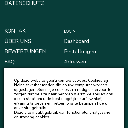
DATENSCHUTZ
KONTAKT
LOGIN
ÜBER UNS
Dashboard
BEWERTUNGEN
Bestellungen
FAQ
Adressen
BLOG
Zahlungsarten
Op deze website gebruiken we cookies. Cookies zijn
NEUIGKEITEN
Mein Portemonnaie
kleine tekstbestanden die op uw computer worden
opgeslagen. Sommige cookies zijn nodig om ervoor te
Kontodetails
zorgen dat de site naar behoren werkt. Ze stellen ons
ook in staat om u de best mogelijke surf (winkel)
Ausloggen
ervaring te geven en helpen ons te begrijpen hoe u
onze site gebruikt.
Deze site maakt gebruik van functionele, analytische
en tracking cookies.