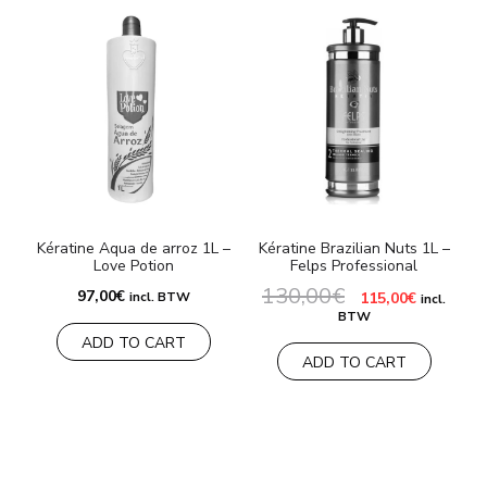
Kératine Aqua de arroz 1L –
Kératine Brazilian Nuts 1L –
Love Potion
Felps Professional
130,00
€
Le
Le
97,00
€
incl. BTW
115,00
€
incl.
prix
prix
BTW
initial
actuel
ADD TO CART
était :
est :
130,00€.
115,00€.
ADD TO CART