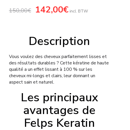
Le
142,00
€
Le
150,00
€
prix
prix
incl. BTW
initial
actuel
était :
est :
150,00€.
142,00€.
Description
Vous voulez des cheveux parfaitement lisses et
des résultats durables ? Cette kératine de haute
qualité a un effet lissant à 100 % sur les
cheveux mi-longs et clairs, leur donnant un
aspect sain et naturel.
Les principaux
avantages de
Felps Keratin