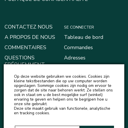
CONTACTEZ NOUS
SE CONNECTER
A PROPOS DE NOUS
Tableau de bord
COMMENTAIRES
Commandes
QUESTIONS
Adresses
FRÉQUEMMENT
Moyens de paiement
POSÉES
Op deze website gebruiken we cookies. Cookies zijn
Mon portefeuille
BLOG
kleine tekstbestanden die op uw computer worden
opgeslagen. Sommige cookies zijn nodig om ervoor te
Account details
zorgen dat de site naar behoren werkt. Ze stellen ons
ACTUALITÉS
ook in staat om u de best mogelijke surf (winkel)
Logout
ervaring te geven en helpen ons te begrijpen hoe u
onze site gebruikt.
Deze site maakt gebruik van functionele, analytische
en tracking cookies.