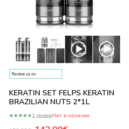
БРЕНДЫ
Оплата и доставка
Часто задаваемые вопросы
Контакты
Отзывы
KERATIN SET FELPS KERATIN
BRAZILIAN NUTS 2*1L
★★★★★
1 review
Нет в наличии
Первоначальная
Текущая