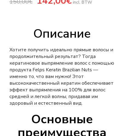
142,00
€
150,00
€
цена
цена:
incl. BTW
составляла
142,00€.
150,00€.
Описание
Хотите получить идеально прямые волосы и
продолжительный результат? Тогда
кератиновое выпрямление волос с помощью
продукта Felps Keratin Brazilian Nuts —
именно то, что вам нужно! Этот
высококачественный кератин обеспечивает
эффект выпрямления на 100% для волос
средней и легкой волны, придавая им
здоровый и естественный вид.
Основные
преимущества