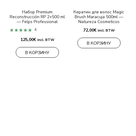
Набор Premium
Кератин для волос Magic
К
Reconstrucción RP 2×500 ml
Brush Maracuja 500ml —
B
— Felps Professional
Natureza Cosmeticos
★★★★★
4
72,00
€
incl. BTW
125,00
€
incl. BTW
В КОРЗИНУ
В КОРЗИНУ