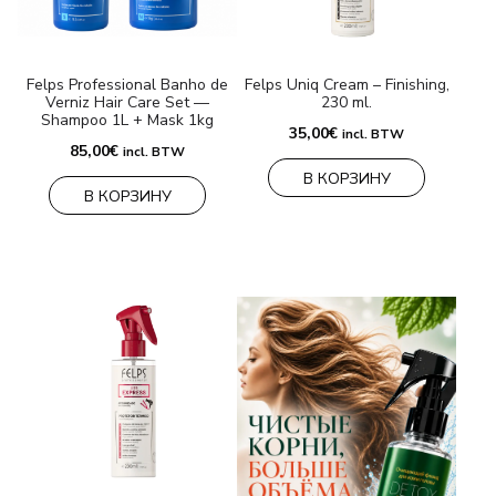
БРЕНДЫ
Felps Professional Banho de
Felps Uniq Cream – Finishing,
Verniz Hair Care Set —
230 ml.
Оплата и доставка
Shampoo 1L + Mask 1kg
35,00
€
incl. BTW
85,00
€
Часто задаваемые вопросы
incl. BTW
В КОРЗИНУ
В КОРЗИНУ
Контакты
Отзывы