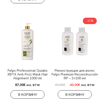
-11%
Felps Professional Quiabo
Реконструкция для волос
XBTX Anti-Frizz Mask Hair
Felps Premium Reconstrucción
Alignment 1000 ml
RP – 2×100 мл
Первоначальная
Текущая
87,00
€
45,00
€
40,00
€
incl. BTW
incl. BTW
цена
цена:
составляла
40,00€.
В КОРЗИНУ
В КОРЗИНУ
45,00€.