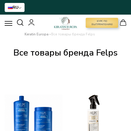
RU
КУРС ПО
КУРС ПО ВЫПРЯМЛЕНИЮ
ВЫПРЯМЛЕНИЮ
Keratin Europa
›
Все товары бренда Felps
ВЫПРЯМЛЕНИЕ ВОЛОС
Все товары бренда Felps
BTX ДЛЯ ВОЛОС
РЕКОНСТРУКЦИЯ ДЛЯ ВОЛОС
ДОМАШНИЙ УХОД
NANO GOLD
АКСЕССУАРЫ