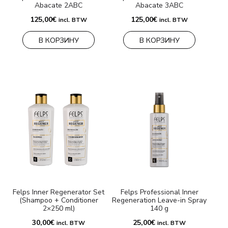
Abacate 2ABC
Abacate 3ABC
125,00
€
125,00
€
incl. BTW
incl. BTW
В КОРЗИНУ
В КОРЗИНУ
Felps Inner Regenerator Set
Felps Professional Inner
(Shampoo + Conditioner
Regeneration Leave-in Spray
2×250 ml)
140 g
30,00
€
25,00
€
incl. BTW
incl. BTW