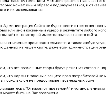
нодательству Голландии, Администрация отказывается о
оторых может иным образом подразумеваться, и отказыва
го и их использования.
ах Администрация Сайта не будет нести ответственность
обый или иной косвенный ущерб в результате любого ис
гом сайте, на который имеется ссылка с нашего сайта.
и за снижение производительности, а также любую упу
рю данных на нашем сайте, даже если администрации бу
тем, что все возможные споры будут решаться согласно но
тем, что нормы и законы о защите прав потребителей не
а, поскольку он не предоставляет возмездных услуг.
соглашаетесь с “Отказом от претензий” и установленным
я может быть на Вас возложена.