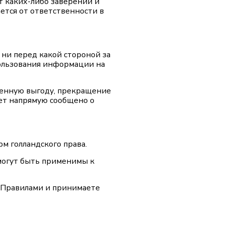
т каких-либо заверений и
ется от ответственности в
 ни перед какой стороной за
пользования информации на
щенную выгоду, прекращение
дет напрямую сообщено о
рм голландского права.
 могут быть применимы к
и Правилами и принимаете