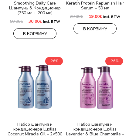
Smoothing Daily Care
Keratin Protein Replenish Hair
Шампунь & Кондиционер
Serum – 50 мл
(250 мл + 200 мл)
Первоначальная
Текущая
29,00
€
19,00
€
incl. BTW
цена
цена:
Первоначальная
Текущая
50,00
€
30,00
€
incl. BTW
составляла
19,00€.
цена
цена:
В КОРЗИНУ
29,00€.
составляла
30,00€.
В КОРЗИНУ
50,00€.
-26%
-26%
Набор шампуня и
Набор шампуня и
кондиционера Luxliss
кондиционера Luxliss
Coconut Miracle Oil – 2×500
Lavender & Blue Chamomile –