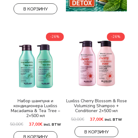
цена
цена:
составляла
37,00€.
В КОРЗИНУ
50,00€.
-26%
-26%
Набор шампуня и
Luxliss Cherry Blossom & Rose
кондиционера Luxliss
Volumizing Shampoo +
Macadamia & Tea Tree –
Conditioner 2×500 мл
2×500 мл
Первоначальная
Текущая
50,00
€
37,00
€
incl. BTW
цена
цена:
Первоначальная
Текущая
50,00
€
37,00
€
incl. BTW
составляла
37,00€.
цена
цена:
В КОРЗИНУ
50,00€.
составляла
37,00€.
В КОРЗИНУ
50,00€.