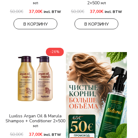
мл
2×500 мл
Первоначальная
Текущая
Первоначальная
Текущая
50,00
€
37,00
€
50,00
€
37,00
€
incl. BTW
incl. BTW
цена
цена:
цена
цена:
составляла
37,00€.
составляла
37,00€.
В КОРЗИНУ
В КОРЗИНУ
50,00€.
50,00€.
-26%
Luxliss Argan Oil & Marula
Shampoo + Conditioner 2×500
мл
Первоначальная
Текущая
50,00
€
37,00
€
incl. BTW