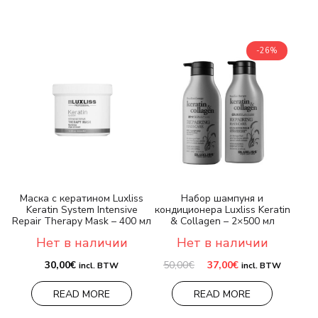
-26%
Маска с кератином Luxliss
Набор шампуня и
Keratin System Intensive
кондиционера Luxliss Keratin
Repair Therapy Mask – 400 мл
& Collagen – 2×500 мл
Нет в наличии
Нет в наличии
Первоначальная
Текущая
30,00
€
50,00
€
37,00
€
incl. BTW
incl. BTW
цена
цена:
составляла
37,00€.
READ MORE
READ MORE
50,00€.