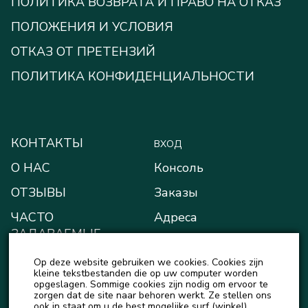
ПОЛИТИКА ВОЗВРАТА И ПРАВО НА ОТКАЗ
ПОЛОЖЕНИЯ И УСЛОВИЯ
ОТКАЗ ОТ ПРЕТЕНЗИЙ
ПОЛИТИКА КОНФИДЕНЦИАЛЬНОСТИ
КОНТАКТЫ
ВХОД
О НАС
Консоль
ОТЗЫВЫ
Заказы
ЧАСТО
Адреса
ЗАДАВАЕМЫЕ
Способы оплаты
ВОПРОСЫ
Op deze website gebruiken we cookies. Cookies zijn
Мой кошелёк
БЛОГ
kleine tekstbestanden die op uw computer worden
opgeslagen. Sommige cookies zijn nodig om ervoor te
Детали учётной записи
zorgen dat de site naar behoren werkt. Ze stellen ons
НОВОСТИ
ook in staat om u de best mogelijke surf (winkel)