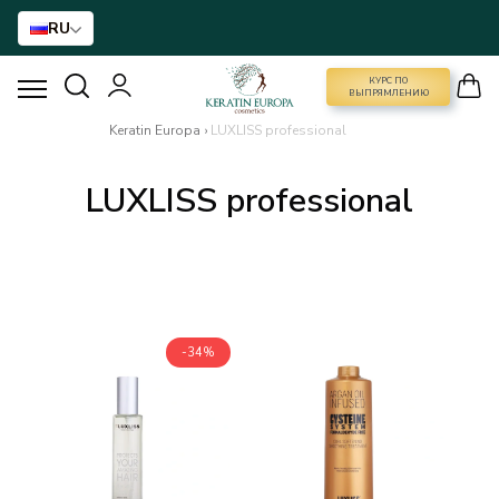
RU
КУРС ПО
КУРС ПО ВЫПРЯМЛЕНИЮ
ВЫПРЯМЛЕНИЮ
Keratin Europa
›
LUXLISS professional
ВЫПРЯМЛЕНИЕ ВОЛОС
LUXLISS professional
BTX ДЛЯ ВОЛОС
РЕКОНСТРУКЦИЯ ДЛЯ ВОЛОС
ДОМАШНИЙ УХОД
-34%
NANO GOLD
АКСЕССУАРЫ