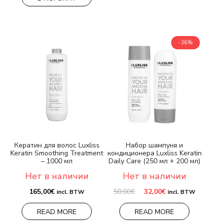
-36%
Кератин для волос Luxliss
Набор шампуня и
Keratin Smoothing Treatment
кондиционера Luxliss Keratin
– 1000 мл
Daily Care (250 мл + 200 мл)
Нет в наличии
Нет в наличии
Первоначальная
Текущая
165,00
€
50,00
€
32,00
€
incl. BTW
incl. BTW
цена
цена:
составляла
32,00€.
READ MORE
READ MORE
50,00€.