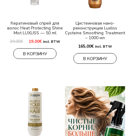
БРЕНДЫ
Кератиновый спрей для
Цистеиновая нано-
волос Heat Protecting Shine
реконструкция Luxliss
Оплата и доставка
Mist LUXLISS — 50 ml
Cysteine Smoothing Treatment
– 1000 мл
Первоначальная
Текущая
29,00
€
19,00
€
Часто задаваемые вопросы
incl. BTW
цена
цена:
165,00
€
incl. BTW
составляла
19,00€.
В КОРЗИНУ
29,00€.
Контакты
В КОРЗИНУ
Отзывы