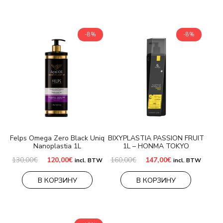
-8%
-8%
Felps Omega Zero Black Uniq
BIXYPLASTIA PASSION FRUIT
Nanoplastia 1L
1L – HONMA TOKYO
Первоначальная
Текущая
Первоначальная
Текущая
130,00
€
120,00
€
160,00
€
147,00
€
incl. BTW
incl. BTW
цена
цена:
цена
цена:
составляла
120,00€.
составляла
147,00€.
В КОРЗИНУ
В КОРЗИНУ
130,00€.
160,00€.