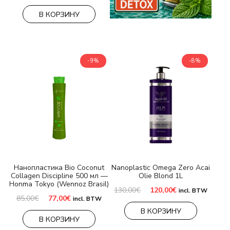
В КОРЗИНУ
-9%
-8%
Нанопластика Bio Coconut
Nanoplastic Omega Zero Acai
Collagen Discipline 500 мл —
Olie Blond 1L
Honma Tokyo (Wennoz Brasil)
Первоначальная
Текущая
130,00
€
120,00
€
incl. BTW
цена
цена:
Первоначальная
Текущая
85,00
€
77,00
€
incl. BTW
составляла
120,00€.
цена
цена:
В КОРЗИНУ
130,00€.
составляла
77,00€.
В КОРЗИНУ
85,00€.