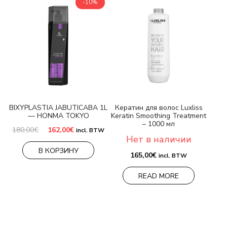
-10%
BIXYPLASTIA JABUTICABA 1L
Кератин для волос Luxliss
— HONMA TOKYO
Keratin Smoothing Treatment
– 1000 мл
Первоначальная
Текущая
180,00
€
162,00
€
incl. BTW
цена
цена:
Нет в наличии
составляла
162,00€.
В КОРЗИНУ
180,00€.
165,00
€
incl. BTW
READ MORE