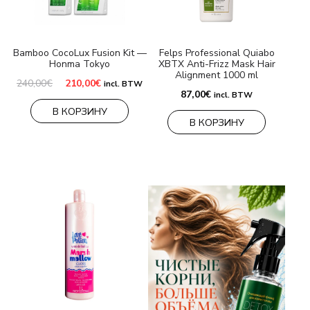
БРЕНДЫ
Bamboo CocoLux Fusion Kit —
Felps Professional Quiabo
Honma Tokyo
XBTX Anti-Frizz Mask Hair
Оплата и доставка
Alignment 1000 ml
Первоначальная
Текущая
240,00
€
210,00
€
incl. BTW
цена
цена:
87,00
€
Часто задаваемые вопросы
incl. BTW
составляла
210,00€.
В КОРЗИНУ
240,00€.
В КОРЗИНУ
Контакты
Отзывы