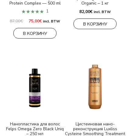
Protein Complex — 500 ml
Organic – 1 кг
★★★★★
1
82,00
€
incl. BTW
Первоначальная
Текущая
87,00
€
75,00
€
incl. BTW
В КОРЗИНУ
цена
цена:
составляла
75,00€.
В КОРЗИНУ
87,00€.
Нанопластика для волос
Цистеиновая нано-
Felps Omega Zero Black Uniq
реконструкция Luxliss
– 250 мл
Cysteine Smoothing Treatment