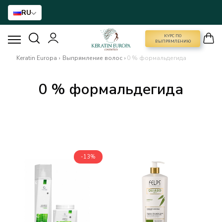
RU
КУРС ПО
КУРС ПО ВЫПРЯМЛЕНИЮ
ВЫПРЯМЛЕНИЮ
Keratin Europa
›
Выпрямление волос
›
0 % формальдегида
ВЫПРЯМЛЕНИЕ ВОЛОС
0 % формальдегида
BTX ДЛЯ ВОЛОС
РЕКОНСТРУКЦИЯ ДЛЯ ВОЛОС
ДОМАШНИЙ УХОД
-13%
NANO GOLD
АКСЕССУАРЫ