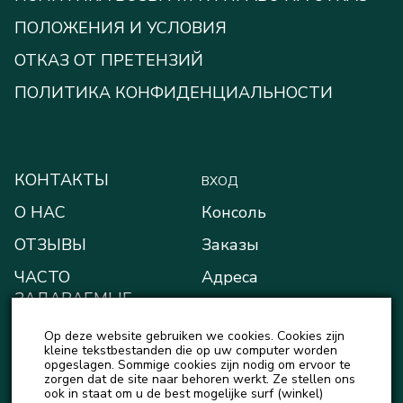
ПОЛОЖЕНИЯ И УСЛОВИЯ
ОТКАЗ ОТ ПРЕТЕНЗИЙ
ПОЛИТИКА КОНФИДЕНЦИАЛЬНОСТИ
КОНТАКТЫ
ВХОД
О НАС
Консоль
ОТЗЫВЫ
Заказы
ЧАСТО
Адреса
ЗАДАВАЕМЫЕ
Способы оплаты
ВОПРОСЫ
Op deze website gebruiken we cookies. Cookies zijn
Мой кошелёк
БЛОГ
kleine tekstbestanden die op uw computer worden
opgeslagen. Sommige cookies zijn nodig om ervoor te
Детали учётной записи
zorgen dat de site naar behoren werkt. Ze stellen ons
НОВОСТИ
ook in staat om u de best mogelijke surf (winkel)