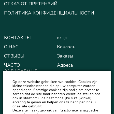
ОТКАЗ ОТ ПРЕТЕНЗИЙ
ПОЛИТИКА КОНФИДЕНЦИАЛЬНОСТИ
КОНТАКТЫ
ВХОД
О НАС
Консоль
ОТЗЫВЫ
Заказы
ЧАСТО
Адреса
ЗАДАВАЕМЫЕ
Способы оплаты
ВОПРОСЫ
Op deze website gebruiken we cookies. Cookies zijn
Мой кошелёк
БЛОГ
kleine tekstbestanden die op uw computer worden
opgeslagen. Sommige cookies zijn nodig om ervoor te
Детали учётной записи
zorgen dat de site naar behoren werkt. Ze stellen ons
НОВОСТИ
ook in staat om u de best mogelijke surf (winkel)
Выход
ervaring te geven en helpen ons te begrijpen hoe u
onze site gebruikt.
Deze site maakt gebruik van functionele, analytische