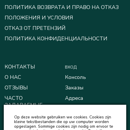
ПОЛИТИКА ВОЗВРАТА И ПРАВО НА ОТКАЗ
ПОЛОЖЕНИЯ И УСЛОВИЯ
ОТКАЗ ОТ ПРЕТЕНЗИЙ
ПОЛИТИКА КОНФИДЕНЦИАЛЬНОСТИ
КОНТАКТЫ
ВХОД
О НАС
Консоль
ОТЗЫВЫ
Заказы
ЧАСТО
Адреса
ЗАДАВАЕМЫЕ
Способы оплаты
ВОПРОСЫ
Op deze website gebruiken we cookies. Cookies zijn
Мой кошелёк
БЛОГ
kleine tekstbestanden die op uw computer worden
opgeslagen. Sommige cookies zijn nodig om ervoor te
Детали учётной записи