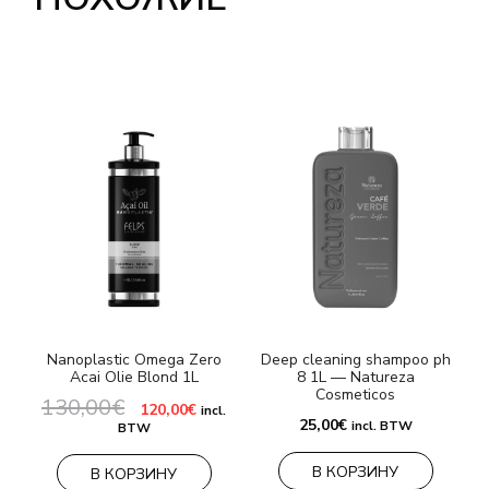
Nanoplastic Omega Zero
Deep cleaning shampoo ph
Acai Olie Blond 1L
8 1L — Natureza
Cosmeticos
130,00
€
Первоначальная
Текущая
120,00
€
incl.
6
цена
цена:
25,00
€
incl. BTW
BTW
составляла
120,00€.
130,00€.
В КОРЗИНУ
В КОРЗИНУ