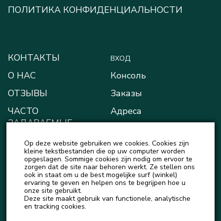
ПОЛИТИКА КОНФИДЕНЦИАЛЬНОСТИ
КОНТАКТЫ
ВХОД
О НАС
Консоль
ОТЗЫВЫ
Заказы
ЧАСТО
Адреса
ЗАДАВАЕМЫЕ
Способы оплаты
ВОПРОСЫ
Op deze website gebruiken we cookies. Cookies zijn
Мой кошелёк
БЛОГ
kleine tekstbestanden die op uw computer worden
opgeslagen. Sommige cookies zijn nodig om ervoor te
Детали учётной записи
zorgen dat de site naar behoren werkt. Ze stellen ons
НОВОСТИ
ook in staat om u de best mogelijke surf (winkel)
Выход
ervaring te geven en helpen ons te begrijpen hoe u
onze site gebruikt.
Deze site maakt gebruik van functionele, analytische
en tracking cookies.