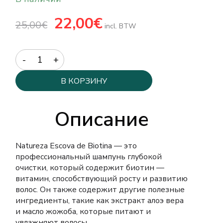
Первоначальная
22,00
€
Текущая
25,00
€
цена
цена:
incl. BTW
составляла
22,00€.
25,00€.
Quantity
В КОРЗИНУ
Описание
Natureza Escova de Biotina — это
профессиональный шампунь глубокой
очистки, который содержит биотин —
витамин, способствующий росту и развитию
волос.
Он также содержит другие полезные
ингредиенты, такие как экстракт алоэ вера
и масло жожоба, которые питают и
увлажняют волосы.