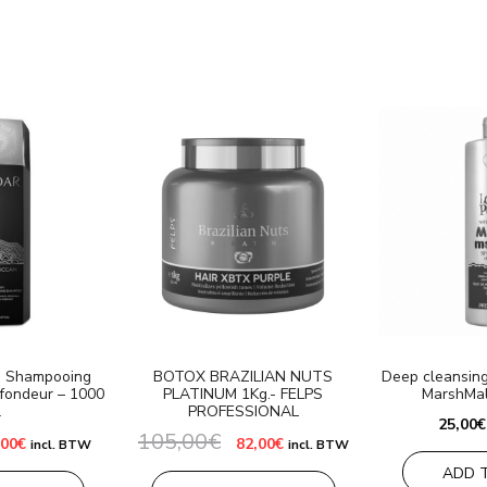
n Shampooing
BOTOX BRAZILIAN NUTS
Deep cleansing
ofondeur – 1000
PLATINUM 1Kg.- FELPS
MarshMal
l
PROFESSIONAL
25,00
€
105,00
€
Le
Le
Le
,00
€
82,00
€
incl. BTW
incl. BTW
x
prix
prix
prix
tial
actuel
initial
actuel
ADD 