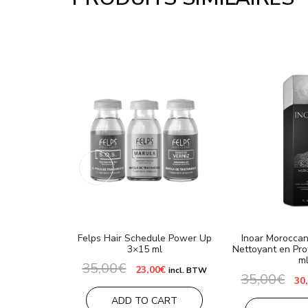
Felps Hair Schedule Power Up
Inoar Morocca
3×15 ml
Nettoyant en Pr
m
35,00
€
Le
Le
23,00
€
incl. BTW
35,00
€
prix
prix
Le
30
initial
actuel
pri
était :
est :
ini
ADD TO CART