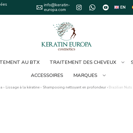
sées
info@keratin-
EN
europa.com
TEMENT AU BTX
TRAITEMENT DES CHEVEUX
ACCESSOIRES
MARQUES
pa
›
Lissage à la kératine
›
Shampooing nettoyant en profondeur
›
Brazilian Nut