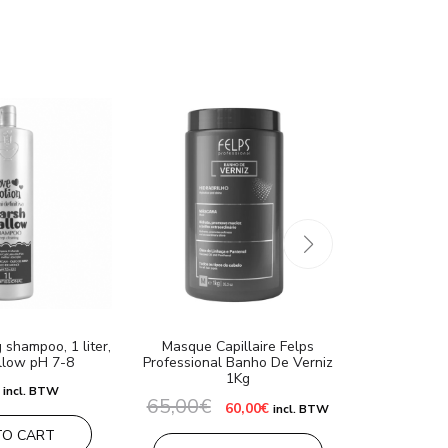
 shampoo, 1 liter,
Masque Capillaire Felps
Shampooi
low pH 7-8
Professional Banho De Verniz
profondeur N
1Kg
incl. BTW
65,00
€
Le
Le
25,0
60,00
€
incl. BTW
prix
prix
TO CART
initial
actuel