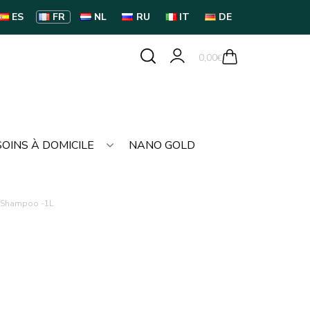
ES
FR
NL
RU
IT
DE
0,00
€
SOINS À DOMICILE
NANO GOLD
s Shampoo -1L