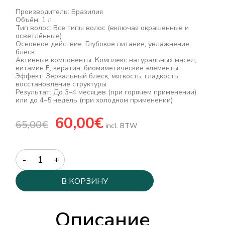
Производитель: Бразилия
Объём: 1 л
Тип волос: Все типы волос (включая окрашенные и
осветлённые)
Основное действие: Глубокое питание, увлажнение,
блеск
Активные компоненты: Комплекс натуральных масел,
витамин E, кератин, биомиметические элементы
Эффект: Зеркальный блеск, мягкость, гладкость,
восстановление структуры
Результат: До 3–4 месяцев (при горячем применении)
или до 4–5 недель (при холодном применении)
Первоначальная
60,00
€
Текущая
65,00
€
цена
цена:
incl. BTW
составляла
60,00€.
65,00€.
Quantity
В КОРЗИНУ
Описание