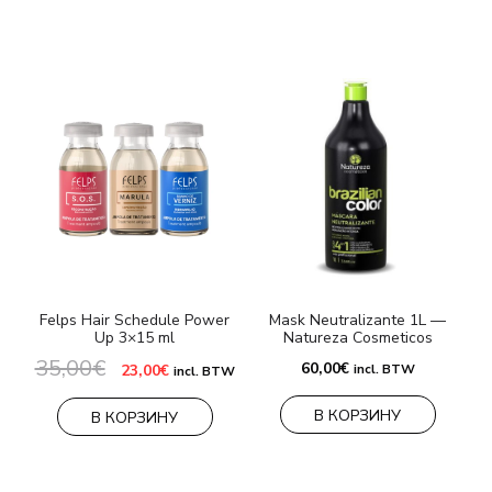
Felps Hair Schedule Power
Mask Neutralizante 1L —
Up 3×15 ml
Natureza Cosmeticos
35,00
€
Первоначальная
Текущая
60,00
€
23,00
€
incl. BTW
incl. BTW
цена
цена:
составляла
23,00€.
В КОРЗИНУ
35,00€.
В КОРЗИНУ