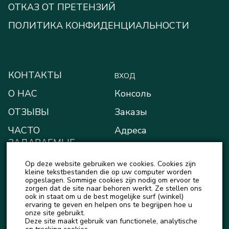
ОТКАЗ ОТ ПРЕТЕНЗИЙ
ПОЛИТИКА КОНФИДЕНЦИАЛЬНОСТИ
КОНТАКТЫ
ВХОД
О НАС
Консоль
ОТЗЫВЫ
Заказы
ЧАСТО
Адреса
ЗАДАВАЕМЫЕ
Способы оплаты
ВОПРОСЫ
Op deze website gebruiken we cookies. Cookies zijn
Мой кошелёк
БЛОГ
kleine tekstbestanden die op uw computer worden
opgeslagen. Sommige cookies zijn nodig om ervoor te
Детали учётной записи
zorgen dat de site naar behoren werkt. Ze stellen ons
НОВОСТИ
ook in staat om u de best mogelijke surf (winkel)
Выход
ervaring te geven en helpen ons te begrijpen hoe u
onze site gebruikt.
Deze site maakt gebruik van functionele, analytische