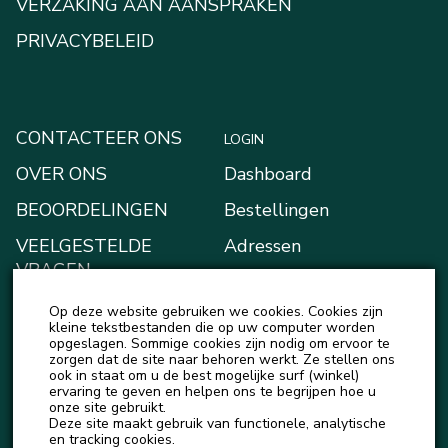
VERZAKING AAN AANSPRAKEN
PRIVACYBELEID
CONTACTEER ONS
LOGIN
OVER ONS
Dashboard
BEOORDELINGEN
Bestellingen
VEELGESTELDE
Adressen
VRAGEN
Betaalmethodes
BLOGGEN
Op deze website gebruiken we cookies. Cookies zijn
Mijn Kluis
kleine tekstbestanden die op uw computer worden
NIEUWS
opgeslagen. Sommige cookies zijn nodig om ervoor te
Account details
zorgen dat de site naar behoren werkt. Ze stellen ons
ook in staat om u de best mogelijke surf (winkel)
Uitloggen
ervaring te geven en helpen ons te begrijpen hoe u
onze site gebruikt.
Deze site maakt gebruik van functionele, analytische
en tracking cookies.