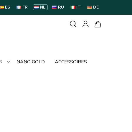
ES
FR
NL
RU
IT
DE
G
NANO GOLD
ACCESSOIRES