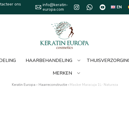
tacteer ons
info@keratin-
EN
europa.com
DELING
HAARBEHANDELING
THUISVERZORGIN
MERKEN
Keratin Europa
›
Haarreconstructie
›
Masker Maracuja 1L- Natureza