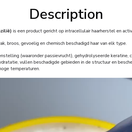
Description
zilië)
is een product gericht op intracellulair haarherstel en activ
k, broos, gevoelig en chemisch beschadigd haar van elk type.
enstelling (waaronder passievrucht), gehydrolyseerde keratine,
ydratatie, vullen beschadigde gebieden in de structuur en besc
n hoge temperaturen.