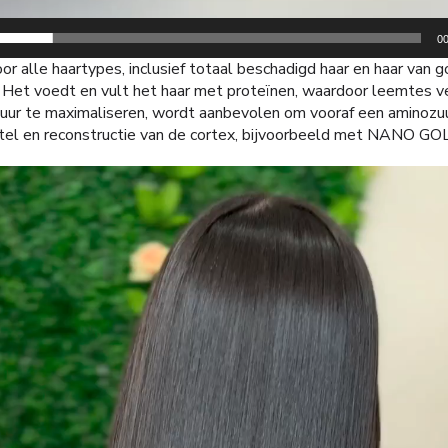
00
oor alle haartypes, inclusief totaal beschadigd haar en haar van 
). Het voedt en vult het haar met proteïnen, waardoor leemtes 
tuur te maximaliseren, wordt aanbevolen om vooraf een aminozuu
rstel en reconstructie van de cortex, bijvoorbeeld met NANO